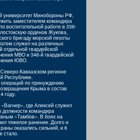
ый университет Минобороны РФ,
ужить заместителем командира
о воспитательной работе в 336-
лостокскую орденов Жукова,
кого бригаду морской пехоты
Затем служил на различных
й отдельной гвардейской
чения МВО и 346-й гвардейской
ачения ЮВО.
 Северо-Кавказском регионе
й Республике.
 операций по принуждению
 возвращения Крыма в состав
4 году.
 «Вагнер», где Алексей служил
в должности командира
вным «Тамбов». В боях на
чил тяжелое ранение. Долго и
раны оказались сильней, и 6
е стало.