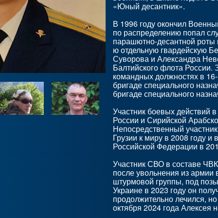
«Юный десантник».
В 1996 году окончил Военн
по распределению попал сл
парашютно-десантной роты п
ю отдельную гвардейскую Бе
Суворова и Александра Невс
Балтийского флота России. 
командных должностях в 16-
бригаде специального назна
бригаде специального назн
Участник боевых действий в
России и Сирийской Арабско
Непосредственный участник
Грузии к миру в 2008 году и
Российской Федерации в 201
Участник СВО в составе ЧВК
после увольнения из армии 
штурмовой группы, под позы
Украине в 2023 году он полу
продолжительно лечился, но 
октября 2024 года Алексея н