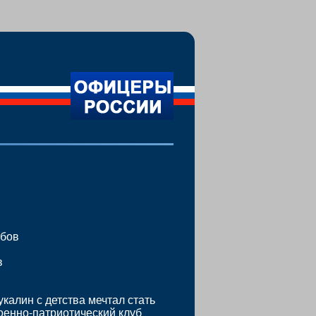
бов
в
калин с детства мечтал стать
оенно-патриотический клуб