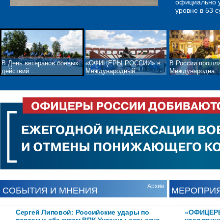
официально 
воинской сла
военнослужащ
сложившейся 
бывших несо
семей, ветер
Отечественно
Индия, Китай,
ничто не заб
торжественно
уровне в 53 с
поминаль...
выполняющим
пам...
фашизма при 
представител
Церемонию в
Италия, Молд
годовщине Ве
генералов и 
Организатора
Президиума
Молдавская Р
выполнял и в
действий, в 
Р...
свой долг пер
операции, б..
В День ветеранов боевых
«ОФИЦЕРЫ РОССИИ» в
В России прошла
действий ...
Международный ...
Международна..
Архив
СОБЫТИЯ И МНЕНИЯ
МЕРОПРИ
Сергей Липовой: Российские удары по
«ОФИЦЕРЫ
портам и объектам ВПК Украины серьезно
края прин