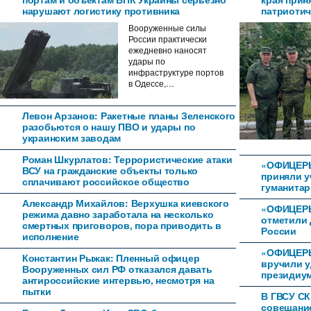
нарушают логистику противника
патриотич
Вооруженные силы
России практически
ежедневно наносят
удары по
инфраструктуре портов
в Одессе,…
Левон Арзанов: Ракетные планы Зеленского
разобьются о нашу ПВО и удары по
украинским заводам
Роман Шкурлатов: Террористические атаки
«ОФИЦЕР
ВСУ на гражданские объекты только
приняли у
сплачивают российское общество
гуманитар
Александр Михайлов: Верхушка киевского
«ОФИЦЕРЫ
режима давно заработала на несколько
отметили 
смертных приговоров, пора приводить в
России
исполнение
«ОФИЦЕРЫ
Константин Рыжак: Пленный офицер
вручили 
Вооруженных сил РФ отказался давать
президиум
антироссийские интервью, несмотря на
пытки
В ГВСУ СК
совещани