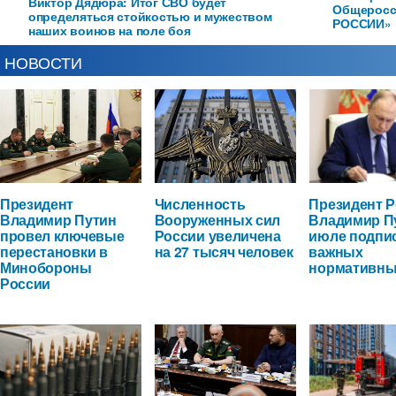
Виктор Дядюра: Итог СВО будет
Общеросс
определяться стойкостью и мужеством
РОССИИ»
наших воинов на поле боя
НОВОСТИ
Президент
Численность
Президент 
Владимир Путин
Вооруженных сил
Владимир П
провел ключевые
России увеличена
июле подпи
перестановки в
на 27 тысяч человек
важных
Минобороны
нормативны
России