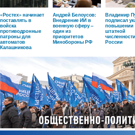
«Ростех» начинает
Андрей Белоусов:
Владимир П
поставлять в
Внедрение ИИ в
подписал ук
войска
военную сферу –
повышении
противодронные
один из
штатной
патроны для
приоритетов
численност
автоматов
Минобороны РФ
России
Калашникова