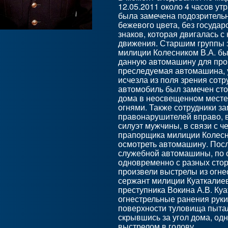
12.05.2011 около 4 часов ут
была замечена подозритель
бежевого цвета, без госуда
знаков, которая двигалась 
движения. Старшим группы
милиции Колесником В.А. б
данную автомашину для пров
преследуемая автомашина, 
исчезла из поля зрения сот
автомобиль был замечен ст
дома в неосвещенном месте
огнями. Также сотрудники за
правонарушителей вправо, в
силуэт мужчины, в связи с ч
прапорщика милиции Колесн
осмотреть автомашину. Посл
служебной автомашины, по
одновременно с разных стор
произвели выстрелы из огне
сержант милиции Куаткалие
преступника Вокина А.В. Ку
огнестрельные ранения руки,
поверхности туловища пытал
скрывшись за угол дома, одн
выстрелом в голову.