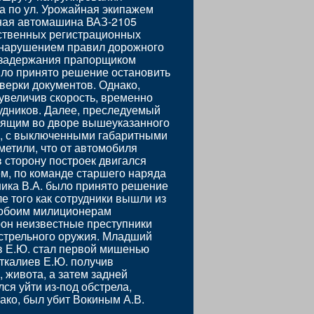
ра по ул. Урожайная экипажем
ная автомашина ВАЗ-2105
рственных регистрационных
с нарушением правил дорожного
 задержания прапорщиком
ыло принято решение остановить
ерки документов. Однако,
увеличив скорость, временно
рудников. Далее, преследуемый
оящим во дворе вышеуказанного
, с выключенными габаритными
метили, что от автомобиля
 сторону построек двигался
ем, по команде старшего наряда
ика В.А. было принято решение
е того как сотрудники вышли из
 обоим милиционерам
он неизвестные преступники
стрельного оружия. Младший
в Е.Ю. стал первой мишенью
аткалиев Е.Ю. получив
 живота, а затем задней
ся уйти из-под обстрела,
ако, был убит Вокиным А.В.