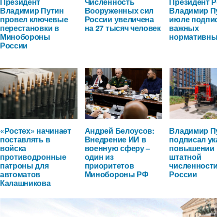
Президент
Численность
Президент 
Владимир Путин
Вооруженных сил
Владимир П
провел ключевые
России увеличена
июле подпи
перестановки в
на 27 тысяч человек
важных
Минобороны
нормативны
России
«Ростех» начинает
Андрей Белоусов:
Владимир П
поставлять в
Внедрение ИИ в
подписал ук
войска
военную сферу –
повышении
противодронные
один из
штатной
патроны для
приоритетов
численност
автоматов
Минобороны РФ
России
Калашникова