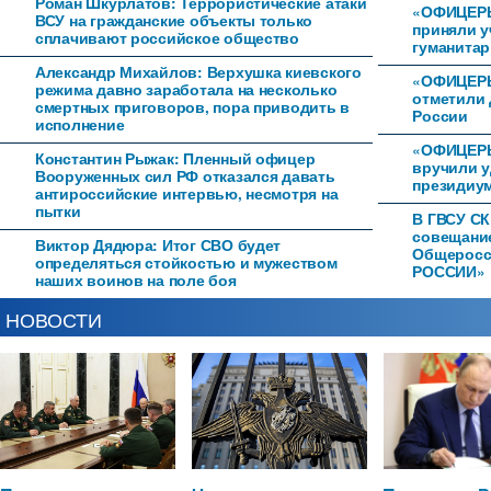
Роман Шкурлатов: Террористические атаки
«ОФИЦЕР
ВСУ на гражданские объекты только
приняли у
сплачивают российское общество
гуманитар
Александр Михайлов: Верхушка киевского
«ОФИЦЕРЫ
режима давно заработала на несколько
отметили 
смертных приговоров, пора приводить в
России
исполнение
«ОФИЦЕРЫ
Константин Рыжак: Пленный офицер
вручили 
Вооруженных сил РФ отказался давать
президиум
антироссийские интервью, несмотря на
пытки
В ГВСУ СК
совещани
Виктор Дядюра: Итог СВО будет
Общеросс
определяться стойкостью и мужеством
РОССИИ»
наших воинов на поле боя
НОВОСТИ