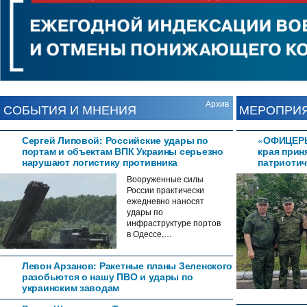
FAQs and issues please refer to
DearFlip WordPress Flipbook
Plugin Help
documentation.
Архив
СОБЫТИЯ И МНЕНИЯ
МЕРОПРИ
Сергей Липовой: Российские удары по
«ОФИЦЕРЫ
портам и объектам ВПК Украины серьезно
края прин
нарушают логистику противника
патриотич
Вооруженные силы
России практически
ежедневно наносят
удары по
инфраструктуре портов
в Одессе,…
Левон Арзанов: Ракетные планы Зеленского
разобьются о нашу ПВО и удары по
украинским заводам