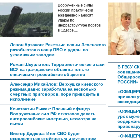
Вооруженные силы
России практически
ежедневно наносят
удары по
инфраструктуре портов
в Одессе,…
Левон Арзанов: Ракетные планы Зеленского
разобьются о нашу ПВО и удары по
украинским заводам
Роман Шкурлатов: Террористические атаки
В ГВСУ СК
ВСУ на гражданские объекты только
совещани
сплачивают российское общество
Общеросс
РОССИИ»
Александр Михайлов: Верхушка киевского
режима давно заработала на несколько
«ОФИЦЕРЫ
смертных приговоров, пора приводить в
приняли у
исполнение
экспедици
Константин Рыжак: Пленный офицер
«ОФИЦЕРЫ
Вооруженных сил РФ отказался давать
урок муже
антироссийские интервью, несмотря на
содержан
пытки
правонар
Виктор Дядюра: Итог СВО будет
«ОФИЦЕРЫ
определяться стойкостью и мужеством