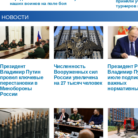
приняли у
наших воинов на поле боя
турниров 
НОВОСТИ
Президент
Численность
Президент 
Владимир Путин
Вооруженных сил
Владимир П
провел ключевые
России увеличена
июле подпи
перестановки в
на 27 тысяч человек
важных
Минобороны
нормативны
России