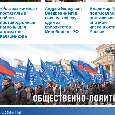
«Ростех» начинает
Андрей Белоусов:
Владимир П
поставлять в
Внедрение ИИ в
подписал ук
войска
военную сферу –
повышении
противодронные
один из
штатной
патроны для
приоритетов
численност
автоматов
Минобороны РФ
России
Калашникова
СОВЕТЫ