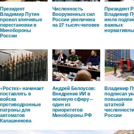
Президент
Численность
Президент 
Владимир Путин
Вооруженных сил
Владимир П
провел ключевые
России увеличена
июле подпи
перестановки в
на 27 тысяч человек
важных
Минобороны
нормативны
России
«Ростех» начинает
Андрей Белоусов:
Владимир П
поставлять в
Внедрение ИИ в
подписал ук
войска
военную сферу –
повышении
противодронные
один из
штатной
патроны для
приоритетов
численност
автоматов
Минобороны РФ
России
Калашникова