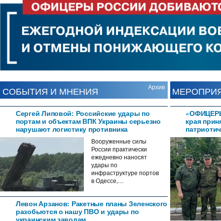
Please wait while flipbook is
DearFlip: Loading WEBGL 3D ...
loading. For more related info,
FAQs and issues please refer to
DearFlip WordPress Flipbook
Plugin Help
documentation.
Архив
СОБЫТИЯ И МНЕНИЯ
МЕРОПРИ
Сергей Липовой: Российские удары по
«ОФИЦЕРЫ
портам и объектам ВПК Украины серьезно
края прин
нарушают логистику противника
патриотич
Вооруженные силы
России практически
ежедневно наносят
удары по
инфраструктуре портов
в Одессе,…
Левон Арзанов: Ракетные планы Зеленского
разобьются о нашу ПВО и удары по
украинским заводам