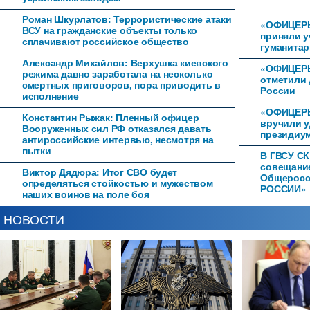
Роман Шкурлатов: Террористические атаки
«ОФИЦЕР
ВСУ на гражданские объекты только
приняли у
сплачивают российское общество
гуманитар
Александр Михайлов: Верхушка киевского
«ОФИЦЕРЫ
режима давно заработала на несколько
отметили 
смертных приговоров, пора приводить в
России
исполнение
«ОФИЦЕРЫ
Константин Рыжак: Пленный офицер
вручили 
Вооруженных сил РФ отказался давать
президиум
антироссийские интервью, несмотря на
пытки
В ГВСУ СК
совещани
Виктор Дядюра: Итог СВО будет
Общеросс
определяться стойкостью и мужеством
РОССИИ»
наших воинов на поле боя
НОВОСТИ