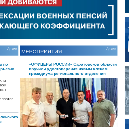
oading. For more related info,
AQs and issues please refer to
earFlip WordPress Flipbook
lugin Help
documentation.
Архив
Архив
МЕРОПРИЯТИЯ
ы по
«ОФИЦЕРЫ РОССИИ» Саратовской области
ерьезно
вручили удостоверения новым членам
президиума регионального отделения
илы
ески
осят
е портов
еленского
о