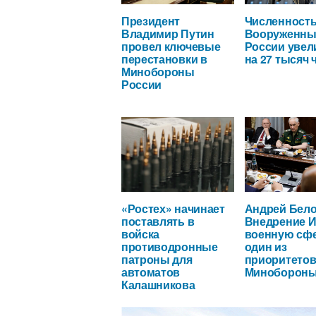
Президент
Численност
Владимир Путин
Вооруженны
провел ключевые
России увел
перестановки в
на 27 тысяч 
Минобороны
России
«Ростех» начинает
Андрей Бело
поставлять в
Внедрение И
войска
военную сфе
противодронные
один из
патроны для
приоритето
автоматов
Миноборон
Калашникова