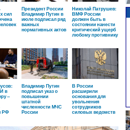
ь
Президент России
Николай Патрушев:
х сил
Владимир Путин в
ВМФ России
ичена
июле подписал ряд
должен быть в
человек
важных
состоянии нанести
нормативных актов
критический ущерб
любому противнику
усов:
Владимир Путин
В России
И в
подписал указ о
расширили
ру –
повышении
основания для
штатной
увольнения
в
численности МЧС
сотрудников
ы РФ
России
силовых ведомств