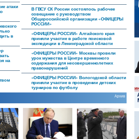
ие атаки
В ГВСУ СК России состоялось рабочее
ко
совещание с руководством
Общероссийской организации «ОФИЦЕРЫ
РОССИИ»
евского
олько
«ОФИЦЕРЫ РОССИИ» Алтайского края
дить в
приняли участие в работе поисковой
экспедиции в Ленинградской области
ер
«ОФИЦЕРЫ РОССИИ» Москвы провели
вать
урок мужества в Центре временного
ря на
содержания для несовершеннолетних
правонарушений
«ОФИЦЕРЫ РОССИИ» Вологодской области
ством
приняли участие в проведении детских
турниров по футболу
Архив