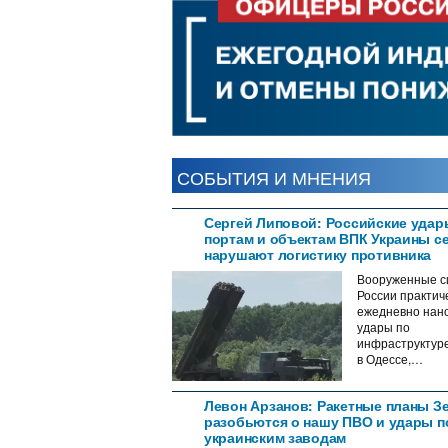
l
F
D
P
СОБЫТИЯ И МНЕНИЯ
Сергей Липовой: Российские удар
портам и объектам ВПК Украины с
нарушают логистику противника
Вооруженные с
России практич
ежедневно нан
удары по
инфраструктур
в Одессе,…
Левон Арзанов: Ракетные планы З
разобьются о нашу ПВО и удары п
украинским заводам