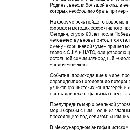
Родины, внесли большой вклад в ее 
которых необходимо брать пример»,
На форуме речь пойдет о современн
формах и методах эффективного про
Сегодня, спустя 80 лет после Побед
человечеству вновь приходится ста
смену «коричневой чуме» пришел к
главе с США и НАТО, олицетворяющ
остальной семимиллиардный «биолог
«недочеловеков».
События, происходящие в мире, пр
справедливое негодование ветеран
узников фашистских концлагерей и ж
пострадавших от фашизма представ
Предупредить мир о реальной угроз
меры борьбы с ним – одни из главн
проходящего под девизом: «Помним
В Международном антифашистском ф