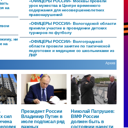
«ОФИЦЕРЫ РОССИИ» Москвы провели
вать
урок мужества в Центре временного
ря на
содержания для несовершеннолетних
правонарушений
«ОФИЦЕРЫ РОССИИ» Вологодской области
ством
приняли участие в проведении детских
турниров по футболу
ежиму, ни
«ОФИЦЕРЫ РОССИИ» Волгоградской
е на
области провели занятие по тактической
подготовке и медицине со школьниками из
ЛНР
Архив
ь
Президент России
Николай Патрушев:
х сил
Владимир Путин в
ВМФ России
ичена
июле подписал ряд
должен быть в
человек
важных
состоянии нанести