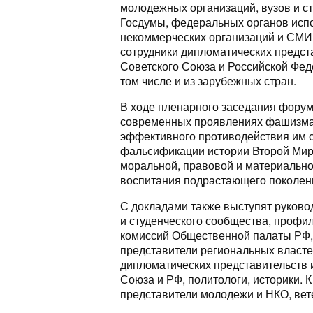
молодежных организаций, вузов и с
Госдумы, федеральных органов испо
некоммерческих организаций и СМИ.
сотрудники дипломатических предст
Советского Союза и Российской Феде
том числе и из зарубежных стран.
В ходе пленарного заседания форум
современных проявлениях фашизма в
эффективного противодействия им с
фальсификации истории Второй Миро
моральной, правовой и материальн
воспитания подрастающего поколени
С докладами также выступят руковод
и студенческого сообщества, профи
комиссий Общественной палаты РФ,
представители региональных власте
дипломатических представительств 
Союза и РФ, политологи, историки.
представители молодежи и НКО, вет