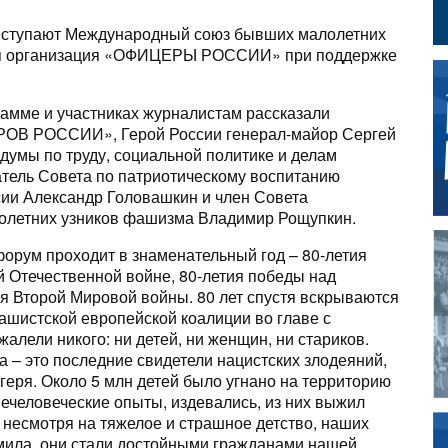
ыступают Международный союз бывших малолетних
ая организация «ОФИЦЕРЫ РОССИИ» при поддержке
рамме и участниках журналистам рассказали
ОВ РОССИИ», Герой России генерал-майор Сергей
думы по труду, социальной политике и делам
тель Совета по патриотическому воспитанию
 Александр Головашкин и член Совета
олетних узников фашизма Владимир Рощупкин.
рум проходит в знаменательный год – 80-летия
й Отечественной войне, 80-летия победы над
я Второй Мировой войны. 80 лет спустя вскрываются
ашистской европейской коалиции во главе с
алели никого: ни детей, ни женщин, ни стариков.
– это последние свидетели нацистских злодеяний,
геря. Около 5 млн детей было угнано на территорию
ечеловеческие опыты, издевались, из них выжил
 несмотря на тяжелое и страшное детство, наших
мила, они стали достойными гражданами нашей