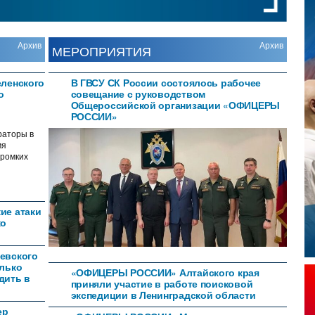
Архив
Архив
МЕРОПРИЯТИЯ
еленского
В ГВСУ СК России состоялось рабочее
о
совещание с руководством
Общероссийской организации «ОФИЦЕРЫ
РОССИИ»
раторы в
мя
громких
ие атаки
ко
евского
олько
«ОФИЦЕРЫ РОССИИ» Алтайского края
дить в
приняли участие в работе поисковой
экспедиции в Ленинградской области
ер