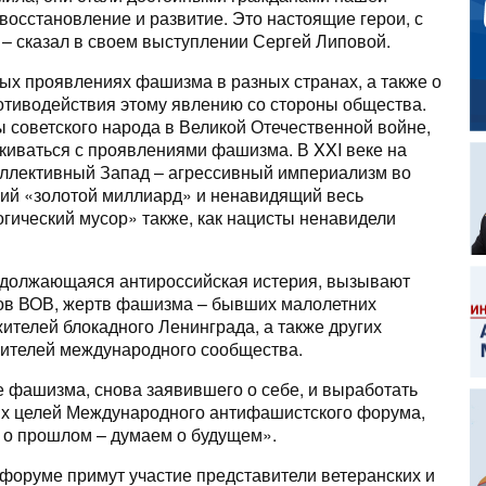
восстановление и развитие. Это настоящие герои, с
 – сказал в своем выступлении Сергей Липовой.
ых проявлениях фашизма в разных странах, а также о
тиводействия этому явлению со стороны общества.
ы советского народа в Великой Отечественной войне,
лкиваться с проявлениями фашизма. В XXI веке на
оллективный Запад – агрессивный империализм во
ий «золотой миллиард» и ненавидящий весь
ический мусор» также, как нацисты ненавидели
одолжающаяся антироссийская истерия, вызывают
ов ВОВ, жертв фашизма – бывших малолетних
ителей блокадного Ленинграда, а также других
ителей международного сообщества.
е фашизма, снова заявившего о себе, и выработать
ых целей Международного антифашистского форума,
 о прошлом – думаем о будущем».
оруме примут участие представители ветеранских и