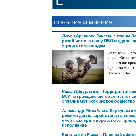
СОБЫТИЯ И МНЕНИЯ
Левон Арзанов: Ракетные планы З
разобьются о нашу ПВО и удары п
украинским заводам
Зеленский и его
европейские ку
последнее вре
сделали много 
заявлений,…
Роман Шкурлатов: Террористическ
ВСУ на гражданские объекты толь
сплачивают российское общество
Александр Михайлов: Верхушка ки
режима давно заработала на неск
смертных приговоров, пора приво
исполнение
Константин Рыжак: Пленный офиц