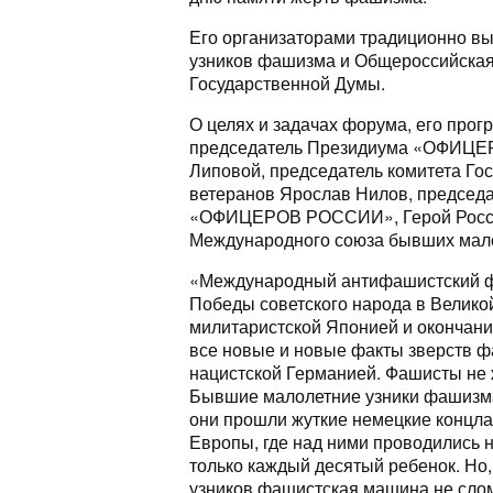
Его организаторами традиционно в
узников фашизма и Общероссийск
Государственной Думы.
О целях и задачах форума, его прог
председатель Президиума «ОФИЦЕР
Липовой, председатель комитета Гос
ветеранов Ярослав Нилов, председа
«ОФИЦЕРОВ РОССИИ», Герой России
Международного союза бывших мал
«Международный антифашистский фо
Победы советского народа в Велико
милитаристской Японией и окончани
все новые и новые факты зверств ф
нацистской Германией. Фашисты не ж
Бывшие малолетние узники фашизма 
они прошли жуткие немецкие концла
Европы, где над ними проводились н
только каждый десятый ребенок. Но,
узников фашистская машина не сло