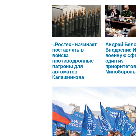
«Ростех» начинает
Андрей Бело
поставлять в
Внедрение И
войска
военную сфе
противодронные
один из
патроны для
приоритето
автоматов
Миноборон
Калашникова