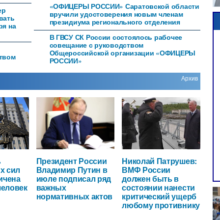
«ОФИЦЕРЫ РОССИИ» Саратовской области
ер
вручили удостоверения новым членам
вать
президиума регионального отделения
ря на
В ГВСУ СК России состоялось рабочее
совещание с руководством
Общероссийской организации «ОФИЦЕРЫ
ством
РОССИИ»
Архив
ь
Президент России
Николай Патрушев:
х сил
Владимир Путин в
ВМФ России
ичена
июле подписал ряд
должен быть в
человек
важных
состоянии нанести
нормативных актов
критический ущерб
любому противнику