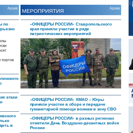
Архив
Архив
МЕРОПРИЯТИЯ
ы по
«ОФИЦЕРЫ РОССИИ» Ставропольского
ерьезно
края приняли участие в ряде
патриотических мероприятий
илы
ески
осят
е портов
еленского
о
ие атаки
«ОФИЦЕРЫ РОССИИ» ХМАО – Югры
ко
приняли участие в сборе и передаче
гуманитарной помощи воинам в зону СВО
евского
«ОФИЦЕРЫ РОССИИ» в разных регионах
олько
отметили День Воздушно-десантных войск
дить в
России