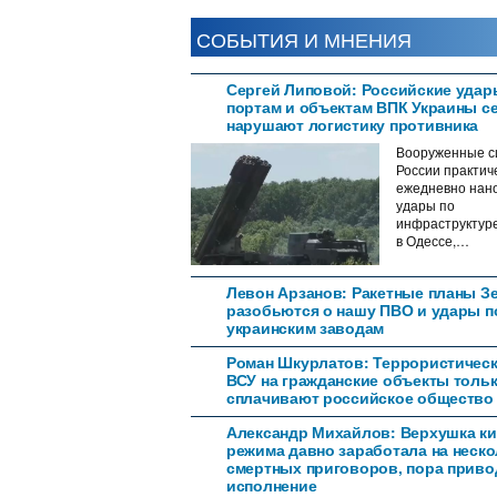
СОБЫТИЯ И МНЕНИЯ
Сергей Липовой: Российские удар
портам и объектам ВПК Украины с
нарушают логистику противника
Вооруженные с
России практич
ежедневно нан
удары по
инфраструктур
в Одессе,…
Левон Арзанов: Ракетные планы З
разобьются о нашу ПВО и удары п
украинским заводам
Роман Шкурлатов: Террористическ
ВСУ на гражданские объекты толь
сплачивают российское общество
Александр Михайлов: Верхушка ки
режима давно заработала на неск
смертных приговоров, пора приво
исполнение