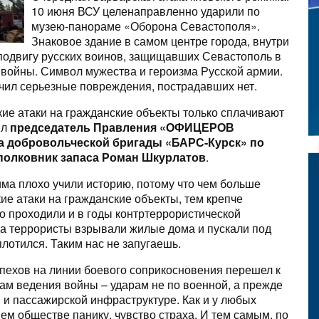
10 июня ВСУ целенаправленно ударили по
музею-панораме «Оборона Севастополя».
Знаковое здание в самом центре города, внутри
 подвигу русских воинов, защищавших Севастополь в
 войны. Символ мужества и героизма Русской армии.
чил серьезные повреждения, пострадавших нет.
ие атаки на гражданские объекты только сплачивают
ил
председатель Правления «ОФИЦЕРОВ
а добровольческой бригады «БАРС-Курск» по
полковник запаса Роман Шкурлатов
.
ма плохо учили историю, потому что чем больше
ие атаки на гражданские объекты, тем крепче
о проходили и в годы контртеррористической
да террористы взрывали жилые дома и пускали под
плотился. Таким нас не запугаешь.
спехов на линии боевого соприкосновения перешел к
ам ведения войны – ударам не по военной, а прежде
й и пассажирской инфраструктуре. Как и у любых
шем обществе панику, чувство страха. И тем самым, по