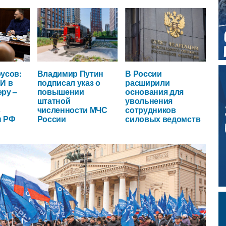
усов:
Владимир Путин
В России
И в
подписал указ о
расширили
ру –
повышении
основания для
штатной
увольнения
в
численности МЧС
сотрудников
ы РФ
России
силовых ведомств