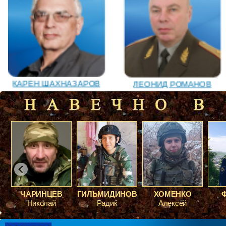
ЛЕОНИД РОМАНОВ
КАРЕН ШАХНАЗАРОВ
ГИЛЬМИДИНОВ
ХОМЕНКО
ФЕДИНА
ВАЛЕРИЙ ПОСТНИКОВ
ЮРИЙ ШАРАГОРОВ
Радик
Алексей
Роман