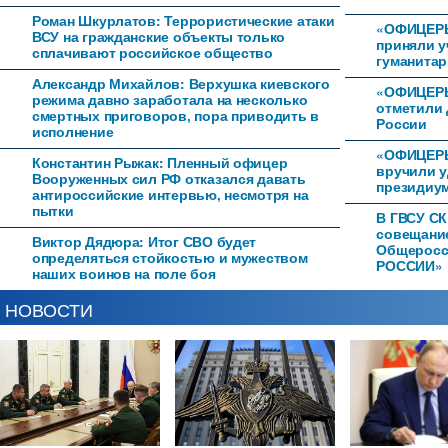
Роман Шкурлатов: Террористические атаки
«ОФИЦЕР
ВСУ на гражданские объекты только
приняли у
сплачивают российское общество
гуманитар
Александр Михайлов: Верхушка киевского
«ОФИЦЕРЫ
режима давно заработала на несколько
отметили 
смертных приговоров, пора приводить в
России
исполнение
«ОФИЦЕРЫ
Константин Рыжак: Пленный офицер
вручили 
Вооруженных сил РФ отказался давать
президиум
антироссийские интервью, несмотря на
пытки
В ГВСУ СК
совещани
Виктор Дядюра: Итог СВО будет
Общеросс
определяться стойкостью и мужеством
РОССИИ»
наших воинов на поле боя
НОВОСТИ