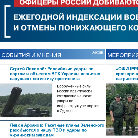
Архив
СОБЫТИЯ И МНЕНИЯ
МЕРОПРИ
Сергей Липовой: Российские удары по
«ОФИЦЕРЫ
портам и объектам ВПК Украины серьезно
края прин
нарушают логистику противника
патриотич
Вооруженные силы
России практически
ежедневно наносят
удары по
инфраструктуре портов
в Одессе,…
Левон Арзанов: Ракетные планы Зеленского
разобьются о нашу ПВО и удары по
украинским заводам