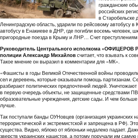
гражданские объ
российских реги
в Старобельске 
Ленинградскую область, ударили по рейсовому автобусу в
автобусу в Енакиеве в ДНР, где погибли восемь человек, ш
пригородные поезда в Крыму и ЛНР… Счет преступлениям К
Руководитель Центрального исполкома «ОФИЦЕРОВ Р
полиции Александр Михайлов
считает, что взывать к со
Такое мнение он выразил в комментарии для «МК».
«Фашисты в годы Великой Отечественной войны проводили
сел и деревень, которые оказывали помощь партизанам. С
разбирают политических предпочтений людей. Уничтожают в
в первую очередь объекты, не защищенные средствами ПВ
образовательные учреждения, детские сады. И чем больше 
лучше.
Так поступали банды ОУНовцев (организация украинских н
террористической и экстремистской и запрещена в РФ). Э
существа. Видно, яблоко от яблоньки недалеко падает. Даж
зверств украинских нацистов, а потому поручали им самую 