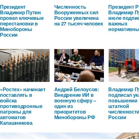
Президент
Численность
Президент 
Владимир Путин
Вооруженных сил
Владимир П
провел ключевые
России увеличена
июле подпи
перестановки в
на 27 тысяч человек
важных
Минобороны
нормативны
России
«Ростех» начинает
Андрей Белоусов:
Владимир П
поставлять в
Внедрение ИИ в
подписал ук
войска
военную сферу –
повышении
противодронные
один из
штатной
патроны для
приоритетов
численност
автоматов
Минобороны РФ
России
Калашникова