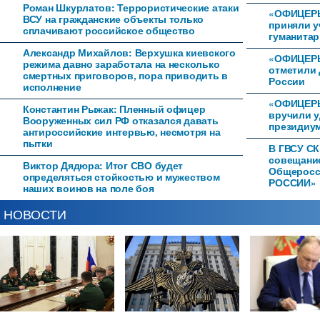
Роман Шкурлатов: Террористические атаки
«ОФИЦЕР
ВСУ на гражданские объекты только
приняли у
сплачивают российское общество
гуманитар
Александр Михайлов: Верхушка киевского
«ОФИЦЕРЫ
режима давно заработала на несколько
отметили 
смертных приговоров, пора приводить в
России
исполнение
«ОФИЦЕРЫ
Константин Рыжак: Пленный офицер
вручили 
Вооруженных сил РФ отказался давать
президиум
антироссийские интервью, несмотря на
пытки
В ГВСУ СК
совещани
Виктор Дядюра: Итог СВО будет
Общеросс
определяться стойкостью и мужеством
РОССИИ»
наших воинов на поле боя
НОВОСТИ