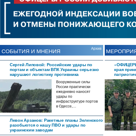
Архив
СОБЫТИЯ И МНЕНИЯ
МЕРОПРИ
Сергей Липовой: Российские удары по
«ОФИЦЕРЫ
портам и объектам ВПК Украины серьезно
края прин
нарушают логистику противника
патриотич
Вооруженные силы
России практически
ежедневно наносят
удары по
инфраструктуре портов
в Одессе,…
Левон Арзанов: Ракетные планы Зеленского
разобьются о нашу ПВО и удары по
украинским заводам