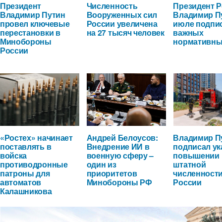
Президент
Численность
Президент 
Владимир Путин
Вооруженных сил
Владимир П
провел ключевые
России увеличена
июле подпи
перестановки в
на 27 тысяч человек
важных
Минобороны
нормативны
России
«Ростех» начинает
Андрей Белоусов:
Владимир П
поставлять в
Внедрение ИИ в
подписал ук
войска
военную сферу –
повышении
противодронные
один из
штатной
патроны для
приоритетов
численност
автоматов
Минобороны РФ
России
Калашникова