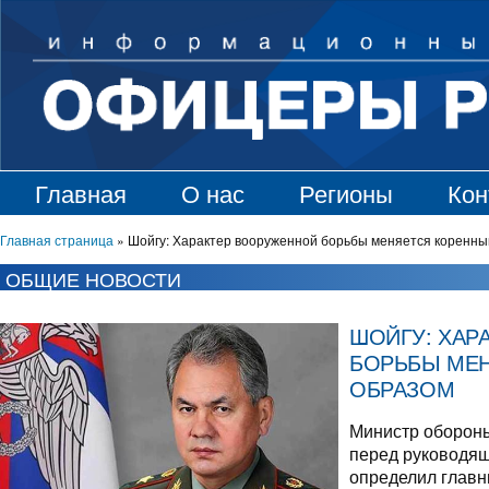
Главная
О нас
Регионы
Кон
Главная страница
»
Шойгу: Характер вооруженной борьбы меняется коренн
ОБЩИЕ НОВОСТИ
ШОЙГУ: ХАР
БОРЬБЫ МЕ
ОБРАЗОМ
Министр обороны
перед руководящ
определил главн