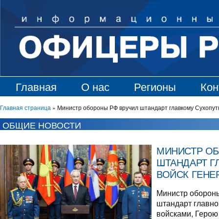
Главная
О нас
Регионы
Кон
Главная страница
»
Министр обороны РФ вручил штандарт главкому Сухопут
ОБЩИЕ НОВОСТИ
МИНИСТР ОБ
ШТАНДАРТ Г
ВОЙСК ГЕНЕ
Министр оборон
штандарт главн
войсками, Герою