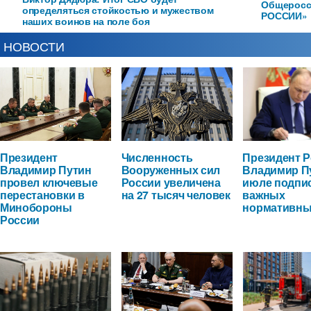
Общеросс
определяться стойкостью и мужеством
РОССИИ»
наших воинов на поле боя
НОВОСТИ
Президент
Численность
Президент 
Владимир Путин
Вооруженных сил
Владимир П
провел ключевые
России увеличена
июле подпи
перестановки в
на 27 тысяч человек
важных
Минобороны
нормативны
России