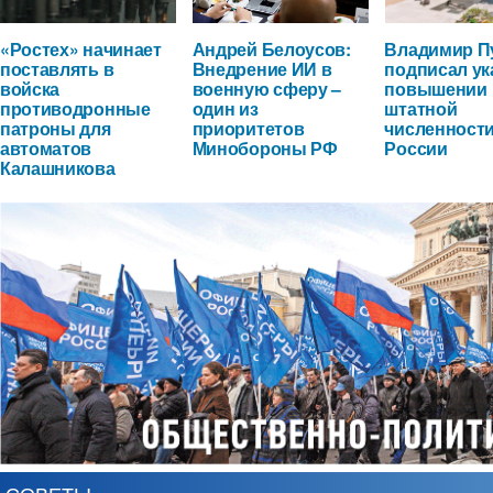
«Ростех» начинает
Андрей Белоусов:
Владимир П
поставлять в
Внедрение ИИ в
подписал ук
войска
военную сферу –
повышении
противодронные
один из
штатной
патроны для
приоритетов
численност
автоматов
Минобороны РФ
России
Калашникова
СОВЕТЫ