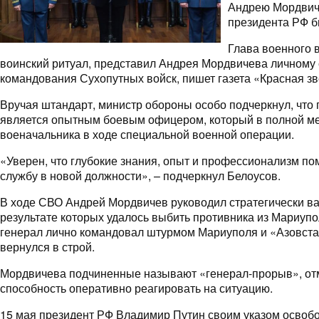
Андрею Мордвиче
президента РФ б
Глава военного 
воинский ритуал, представил Андрея Мордвичева личному 
командования Сухопутных войск, пишет газета «Красная зв
Вручая штандарт, министр обороны особо подчеркнул, что
является опытным боевым офицером, который в полной ме
военачальника в ходе специальной военной операции.
«Уверен, что глубокие знания, опыт и профессионализм по
службу в новой должности», – подчеркнул Белоусов.
В ходе СВО Андрей Мордвичев руководил стратегически в
результате которых удалось выбить противника из Мариупо
генерал лично командовал штурмом Мариуполя и «Азовстал
вернулся в строй.
Мордвичева подчиненные называют «генерал-прорыв», отм
способность оперативно реагировать на ситуацию.
15 мая президент РФ Владимир Путин своим указом освоб