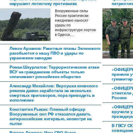
нарушают логистику противника
патриотич
Вооруженные силы
России практически
ежедневно наносят
удары по
инфраструктуре портов
в Одессе,…
Левон Арзанов: Ракетные планы Зеленского
разобьются о нашу ПВО и удары по
украинским заводам
Роман Шкурлатов: Террористические атаки
«ОФИЦЕР
ВСУ на гражданские объекты только
приняли у
сплачивают российское общество
гуманитар
Александр Михайлов: Верхушка киевского
«ОФИЦЕРЫ
режима давно заработала на несколько
отметили 
смертных приговоров, пора приводить в
России
исполнение
«ОФИЦЕРЫ
Константин Рыжак: Пленный офицер
вручили 
Вооруженных сил РФ отказался давать
президиум
антироссийские интервью, несмотря на
пытки
В ГВСУ СК
совещани
Виктор Дядюра: Итог СВО будет