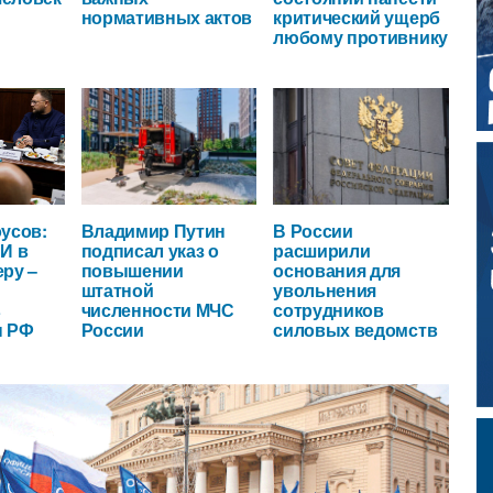
нормативных актов
критический ущерб
любому противнику
усов:
Владимир Путин
В России
И в
подписал указ о
расширили
ру –
повышении
основания для
штатной
увольнения
в
численности МЧС
сотрудников
ы РФ
России
силовых ведомств