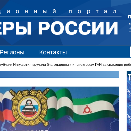
Регионы
Контакты
лики Ингушетия вручили благодарности инспекторам ГАИ за спасение реб