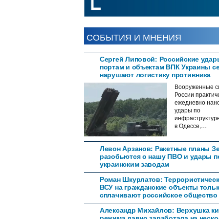
СОБЫТИЯ И МНЕНИЯ
Сергей Липовой: Российские удар
портам и объектам ВПК Украины с
нарушают логистику противника
Вооруженные с
России практич
ежедневно нан
удары по
инфраструктур
в Одессе,…
Левон Арзанов: Ракетные планы З
разобьются о нашу ПВО и удары п
украинским заводам
Роман Шкурлатов: Террористическ
ВСУ на гражданские объекты толь
сплачивают российское общество
Александр Михайлов: Верхушка ки
режима давно заработала на неск