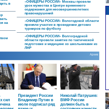
«ОФИЦЕРЫ РОССИИ» Москвы провели
дить в
урок мужества в Центре временного
содержания для несовершеннолетних
правонарушений
ер
вать
«ОФИЦЕРЫ РОССИИ» Вологодской области
ря на
приняли участие в проведении детских
турниров по футболу
«ОФИЦЕРЫ РОССИИ» Волгоградской
ством
области провели занятие по тактической
подготовке и медицине со школьниками из
ЛНР
Архив
ь
Президент России
Николай Патрушев:
х сил
Владимир Путин в
ВМФ России
ичена
июле подписал ряд
должен быть в
человек
важных
состоянии нанести