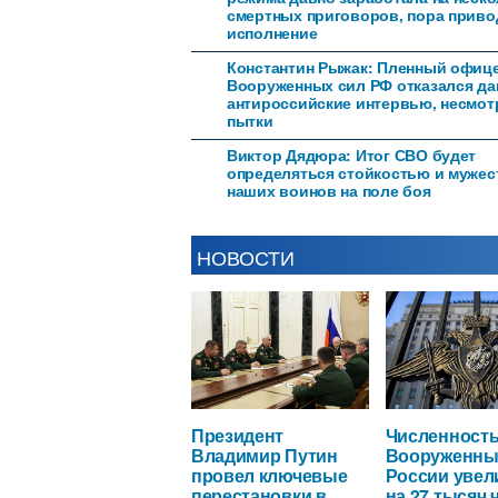
смертных приговоров, пора приво
исполнение
Константин Рыжак: Пленный офиц
Вооруженных сил РФ отказался да
антироссийские интервью, несмот
пытки
Виктор Дядюра: Итог СВО будет
определяться стойкостью и муже
наших воинов на поле боя
НОВОСТИ
Президент
Численност
Владимир Путин
Вооруженны
провел ключевые
России увел
перестановки в
на 27 тысяч 