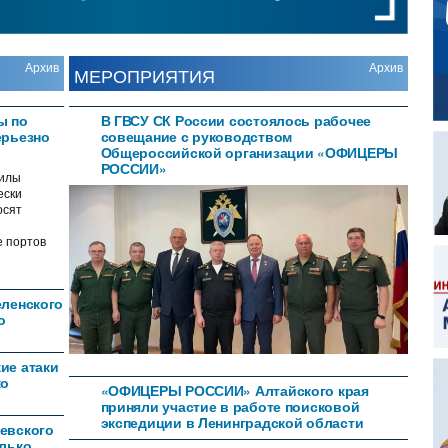
Архив
Архив
МЕРОПРИЯТИЯ
ы по
В ГВСУ СК России состоялось рабочее
ерьезно
совещание с руководством
Общероссийской организации «ОФИЦЕРЫ
РОССИИ»
илы
ески
осят
е портов
еленского
о
ие атаки
ко
«ОФИЦЕРЫ РОССИИ» Алтайского края
приняли участие в работе поисковой
экспедиции в Ленинградской области
евского
олько