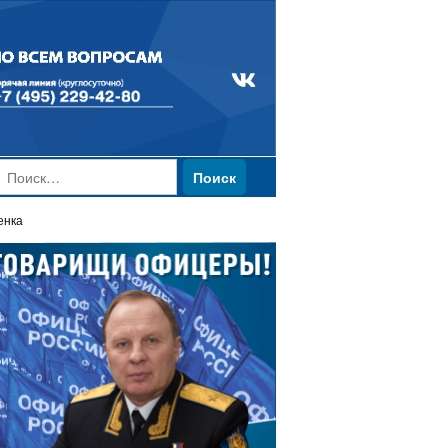
Найти:
енка