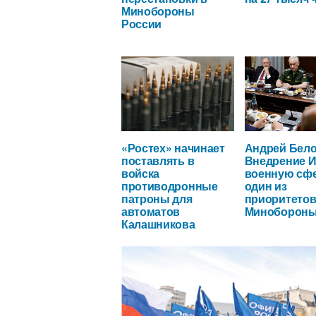
Минобороны
России
«Ростех» начинает
Андрей Бело
поставлять в
Внедрение И
войска
военную сфе
противодронные
один из
патроны для
приоритето
автоматов
Миноборон
Калашникова