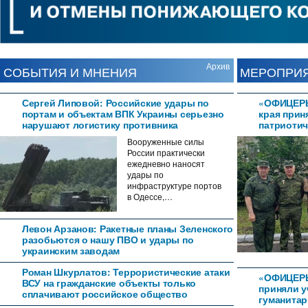
Архив
СОБЫТИЯ И МНЕНИЯ
МЕРОПРИ
Сергей Липовой: Российские удары по
«ОФИЦЕРЫ
портам и объектам ВПК Украины серьезно
края прин
нарушают логистику противника
патриотич
Вооруженные силы
России практически
ежедневно наносят
удары по
инфраструктуре портов
в Одессе,…
Левон Арзанов: Ракетные планы Зеленского
разобьются о нашу ПВО и удары по
украинским заводам
Роман Шкурлатов: Террористические атаки
«ОФИЦЕР
ВСУ на гражданские объекты только
приняли у
сплачивают российское общество
гуманитар