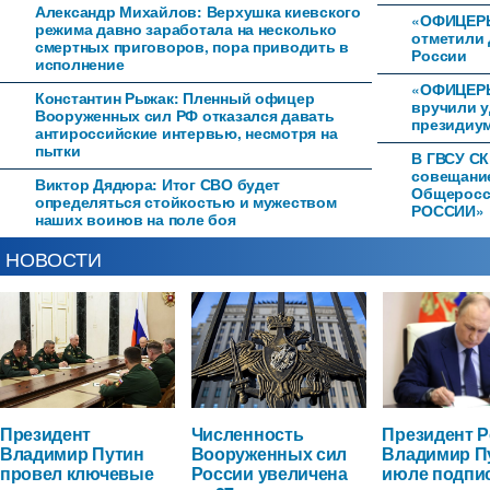
Александр Михайлов: Верхушка киевского
«ОФИЦЕРЫ
режима давно заработала на несколько
отметили 
смертных приговоров, пора приводить в
России
исполнение
«ОФИЦЕРЫ
Константин Рыжак: Пленный офицер
вручили 
Вооруженных сил РФ отказался давать
президиум
антироссийские интервью, несмотря на
пытки
В ГВСУ СК
совещани
Виктор Дядюра: Итог СВО будет
Общеросс
определяться стойкостью и мужеством
РОССИИ»
наших воинов на поле боя
НОВОСТИ
Президент
Численность
Президент 
Владимир Путин
Вооруженных сил
Владимир П
провел ключевые
России увеличена
июле подпи