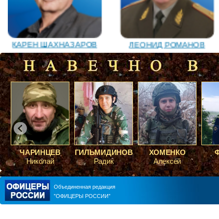
ЛЕОНИД РОМАНОВ
КАРЕН ШАХНАЗАРОВ
ГИЛЬМИДИНОВ
ХОМЕНКО
ФЕДИНА
ВАЛЕРИЙ ПОСТНИКОВ
ЮРИЙ ШАРАГОРОВ
Радик
Алексей
Роман
Объединенная редакция
"ОФИЦЕРЫ РОССИИ"