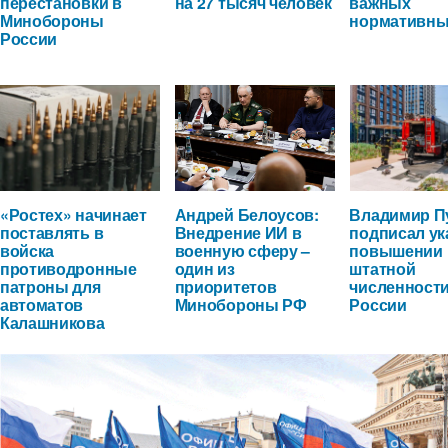
перестановки в
на 27 тысяч человек
важных
Минобороны
нормативны
России
«Ростех» начинает
Андрей Белоусов:
Владимир П
поставлять в
Внедрение ИИ в
подписал ук
войска
военную сферу –
повышении
противодронные
один из
штатной
патроны для
приоритетов
численност
автоматов
Минобороны РФ
России
Калашникова