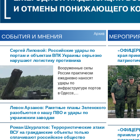
Архив
СОБЫТИЯ И МНЕНИЯ
МЕРОПРИ
Сергей Липовой: Российские удары по
«ОФИЦЕРЫ
портам и объектам ВПК Украины серьезно
края прин
нарушают логистику противника
патриотич
Вооруженные силы
России практически
ежедневно наносят
удары по
инфраструктуре портов
в Одессе,…
Левон Арзанов: Ракетные планы Зеленского
разобьются о нашу ПВО и удары по
украинским заводам
Роман Шкурлатов: Террористические атаки
«ОФИЦЕР
ВСУ на гражданские объекты только
приняли у
сплачивают российское общество
гуманитар