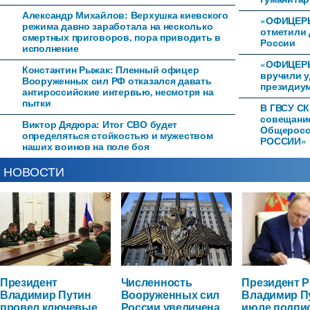
Александр Михайлов: Верхушка киевского
«ОФИЦЕРЫ
режима давно заработала на несколько
отметили 
смертных приговоров, пора приводить в
России
исполнение
«ОФИЦЕРЫ
Константин Рыжак: Пленный офицер
вручили 
Вооруженных сил РФ отказался давать
президиум
антироссийские интервью, несмотря на
пытки
В ГВСУ СК
совещани
Виктор Дядюра: Итог СВО будет
Общеросс
определяться стойкостью и мужеством
РОССИИ»
наших воинов на поле боя
НОВОСТИ
Президент
Численность
Президент 
Владимир Путин
Вооруженных сил
Владимир П
провел ключевые
России увеличена
июле подпи