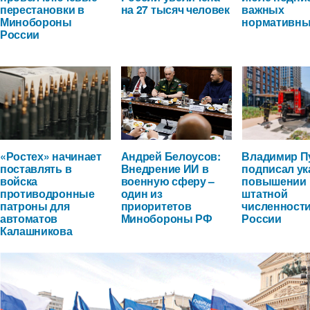
перестановки в
на 27 тысяч человек
важных
Минобороны
нормативны
России
«Ростех» начинает
Андрей Белоусов:
Владимир П
поставлять в
Внедрение ИИ в
подписал ук
войска
военную сферу –
повышении
противодронные
один из
штатной
патроны для
приоритетов
численност
автоматов
Минобороны РФ
России
Калашникова