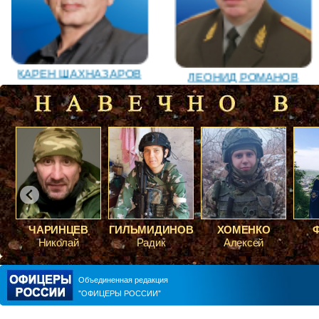
ЛЕОНИД РОМАНОВ
КАРЕН ШАХНАЗАРОВ
ГИЛЬМИДИНОВ
ХОМЕНКО
ФЕДИНА
ВАЛЕРИЙ ПОСТНИКОВ
ЮРИЙ ШАРАГОРОВ
Радик
Алексей
Роман
Объединенная редакция
"ОФИЦЕРЫ РОССИИ"