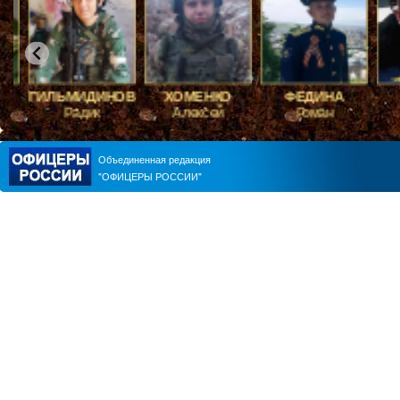
ГИЛЬМИДИНОВ
ХОМЕНКО
ФЕДИНА
Радик
Алексей
Роман
ЮРИЙ ЧМУТИН
Объединенная редакция
АЛЕКСАНДР ПЕРЕНДЖИЕ
"ОФИЦЕРЫ РОССИИ"
ЕВГЕНИЙ ЧЕРДАКОВ
ВИТАЛИЙ ПАВЛИЧЕНКО