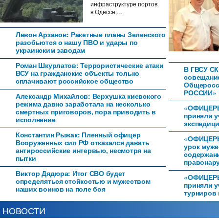
инфраструктуре портов
в Одессе,…
Левон Арзанов: Ракетные планы Зеленского
разобьются о нашу ПВО и удары по
украинским заводам
Роман Шкурлатов: Террористические атаки
В ГВСУ СК
ВСУ на гражданские объекты только
совещани
сплачивают российское общество
Общеросс
РОССИИ»
Александр Михайлов: Верхушка киевского
режима давно заработала на несколько
«ОФИЦЕРЫ
смертных приговоров, пора приводить в
приняли у
исполнение
экспедици
Константин Рыжак: Пленный офицер
«ОФИЦЕРЫ
Вооруженных сил РФ отказался давать
урок муже
антироссийские интервью, несмотря на
содержан
пытки
правонар
Виктор Дядюра: Итог СВО будет
«ОФИЦЕРЫ
определяться стойкостью и мужеством
приняли у
наших воинов на поле боя
турниров 
НОВОСТИ