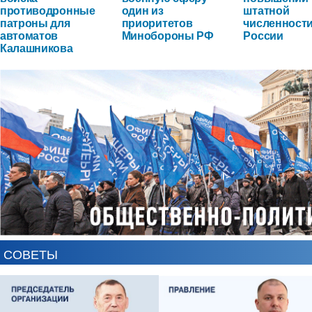
противодронные
один из
штатной
патроны для
приоритетов
численност
автоматов
Минобороны РФ
России
Калашникова
СОВЕТЫ