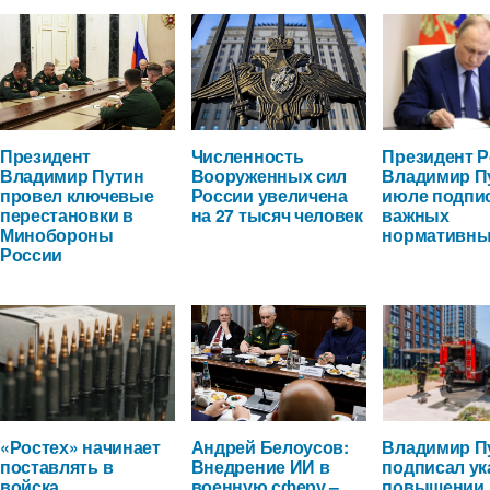
Президент
Численность
Президент 
Владимир Путин
Вооруженных сил
Владимир П
провел ключевые
России увеличена
июле подпи
перестановки в
на 27 тысяч человек
важных
Минобороны
нормативны
России
«Ростех» начинает
Андрей Белоусов:
Владимир П
поставлять в
Внедрение ИИ в
подписал ук
войска
военную сферу –
повышении