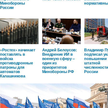
Минобороны
нормативны
России
«Ростех» начинает
Андрей Белоусов:
Владимир П
поставлять в
Внедрение ИИ в
подписал ук
войска
военную сферу –
повышении
противодронные
один из
штатной
патроны для
приоритетов
численност
автоматов
Минобороны РФ
России
Калашникова