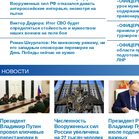
«ОФИЦЕРЫ
Вооруженных сил РФ отказался давать
урок муже
антироссийские интервью, несмотря на
содержан
пытки
правонар
Виктор Дядюра: Итог СВО будет
«ОФИЦЕРЫ
определяться стойкостью и мужеством
приняли у
наших воинов на поле боя
турниров 
Роман Шкурлатов: Ни киевскому режиму, ни
«ОФИЦЕРЫ
его западным спонсорам перемирие на
области п
День Победы сейчас не нужно
подготовк
ЛНР
НОВОСТИ
Президент
Численность
Президент 
Владимир Путин
Вооруженных сил
Владимир П
провел ключевые
России увеличена
июле подпи
перестановки в
на 27 тысяч человек
важных