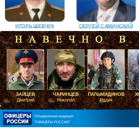
ИГОРЬ ШЕВЧУК
СЕРГЕЙ САМИНСКИЙ
ЧАРИНЦЕВ
ГИЛЬМИДИНОВ
ХОМЕНКО
ЛЕОНИД РОМАНОВ
КАРЕН ШАХНАЗАРОВ
Николай
Радик
Алексей
Объединенная редакция
"ОФИЦЕРЫ РОССИИ"