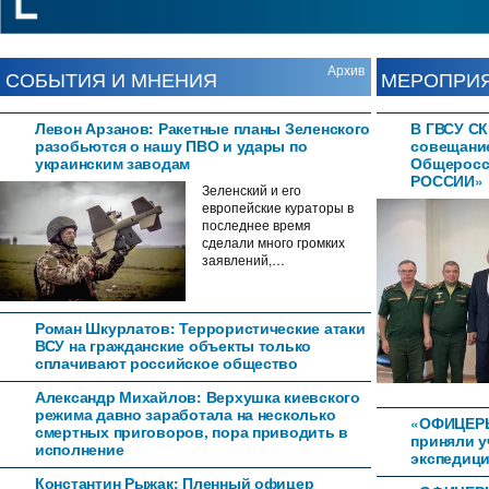
Архив
СОБЫТИЯ И МНЕНИЯ
МЕРОПРИ
Левон Арзанов: Ракетные планы Зеленского
В ГВСУ СК
разобьются о нашу ПВО и удары по
совещани
украинским заводам
Общеросс
РОССИИ»
Зеленский и его
европейские кураторы в
последнее время
сделали много громких
заявлений,…
Роман Шкурлатов: Террористические атаки
ВСУ на гражданские объекты только
сплачивают российское общество
Александр Михайлов: Верхушка киевского
режима давно заработала на несколько
«ОФИЦЕРЫ
смертных приговоров, пора приводить в
приняли у
исполнение
экспедици
Константин Рыжак: Пленный офицер