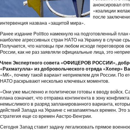
анонсировал отп
«коалиции желаю
после заключени
интервенция названа «защитой мира».
Ранее издание Politico намекнуло на подготовленный план 
наиболее агрессивных стран НАТО на Украину в случае ср
Получается, что натовцы при любом исходе переговоров ок
России, как не раз заявляли официальные лица, это непри
Член Экспертного совета «ОФИЦЕРОВ РОССИИ», добр
«Рахматулла» из добровольческого отряда «Хопер» В
«МК», почему такой вариант неприемлем для России. По ег
НАТО раскрывают несколько ключевых моментов.
«Они уже мысленно и политически готовы к вводу войск. С
плана означает, что отправка контингента в зону конфликт
немыслимого в разряд запланированного варианта, которы
действий Запада на Украине с незапамятных времен. Это 
стратегия еще со времен Австро-Венгрии.
Сегодня Запад ставит задачу легализовать прямое военно