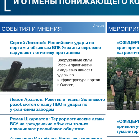
Архив
СОБЫТИЯ И МНЕНИЯ
МЕРОПРИ
Сергей Липовой: Российские удары по
«ОФИЦЕРЫ
портам и объектам ВПК Украины серьезно
края прин
нарушают логистику противника
патриотич
Вооруженные силы
России практически
ежедневно наносят
удары по
инфраструктуре портов
в Одессе,…
Левон Арзанов: Ракетные планы Зеленского
разобьются о нашу ПВО и удары по
украинским заводам
Роман Шкурлатов: Террористические атаки
«ОФИЦЕР
ВСУ на гражданские объекты только
приняли у
сплачивают российское общество
гуманитар
Александр Михайлов: Верхушка киевского