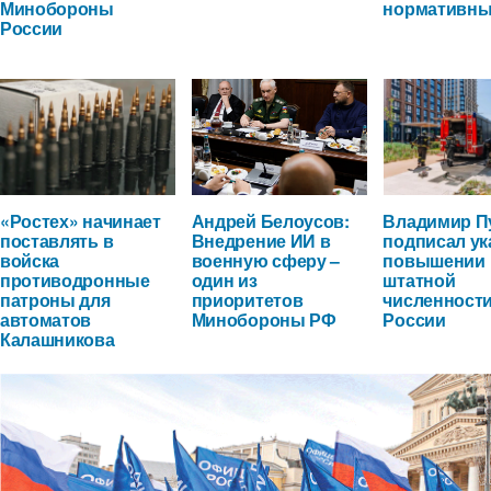
Минобороны
нормативны
России
«Ростех» начинает
Андрей Белоусов:
Владимир П
поставлять в
Внедрение ИИ в
подписал ук
войска
военную сферу –
повышении
противодронные
один из
штатной
патроны для
приоритетов
численност
автоматов
Минобороны РФ
России
Калашникова