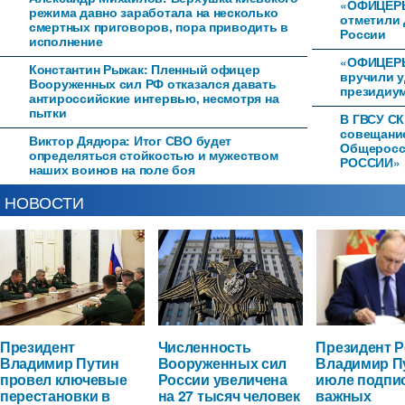
«ОФИЦЕРЫ
режима давно заработала на несколько
отметили 
смертных приговоров, пора приводить в
России
исполнение
«ОФИЦЕРЫ
Константин Рыжак: Пленный офицер
вручили 
Вооруженных сил РФ отказался давать
президиум
антироссийские интервью, несмотря на
пытки
В ГВСУ СК
совещани
Виктор Дядюра: Итог СВО будет
Общеросс
определяться стойкостью и мужеством
РОССИИ»
наших воинов на поле боя
НОВОСТИ
Президент
Численность
Президент 
Владимир Путин
Вооруженных сил
Владимир П
провел ключевые
России увеличена
июле подпи
перестановки в
на 27 тысяч человек
важных