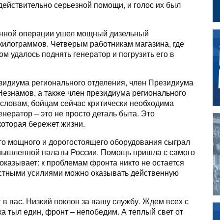
действительно серьезной помощи, и голос их был
енной операции ушел мощный дизельный
 килограммов. Четверым работникам магазина, где
ом удалось поднять генератор и погрузить его в
зидиума регионального отделения, член Президиума
амов, а также член президиума регионального
 словам, бойцам сейчас критически необходима
генератор – это не просто деталь быта. Это
которая бережет жизни.
го мощного и дорогостоящего оборудования сыграл
омышленной палаты России. Помощь пришла с самого
доказывает: к проблемам фронта никто не остается
стными усилиями можно оказывать действенную
 в вас. Низкий поклон за вашу службу. Ждем всех с
ка тыл един, фронт – непобедим. А теплый свет от