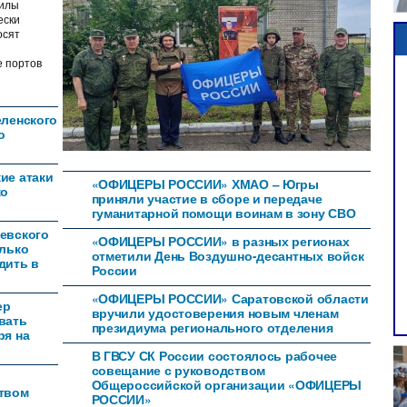
илы
ески
осят
е портов
еленского
о
ие атаки
«ОФИЦЕРЫ РОССИИ» ХМАО – Югры
ко
приняли участие в сборе и передаче
гуманитарной помощи воинам в зону СВО
евского
«ОФИЦЕРЫ РОССИИ» в разных регионах
олько
отметили День Воздушно-десантных войск
дить в
России
«ОФИЦЕРЫ РОССИИ» Саратовской области
ер
вручили удостоверения новым членам
вать
президиума регионального отделения
ря на
В ГВСУ СК России состоялось рабочее
совещание с руководством
Общероссийской организации «ОФИЦЕРЫ
ством
РОССИИ»