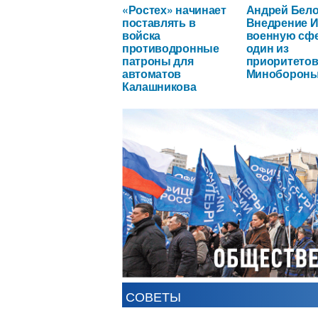
«Ростех» начинает
Андрей Бело
поставлять в
Внедрение И
войска
военную сфе
противодронные
один из
патроны для
приоритето
автоматов
Миноборон
Калашникова
СОВЕТЫ