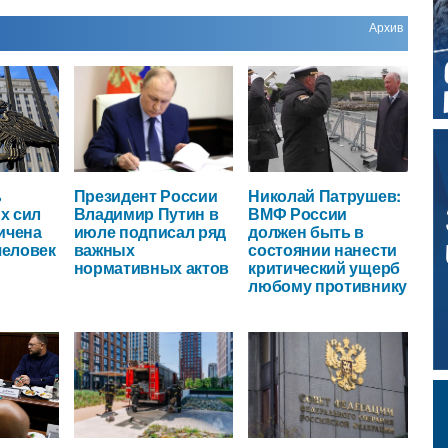
Архив
ь
Президент России
Николай Патрушев:
х сил
Владимир Путин в
ВМФ России
ичена
июле подписал ряд
должен быть в
человек
важных
состоянии нанести
нормативных актов
критический ущерб
любому противнику