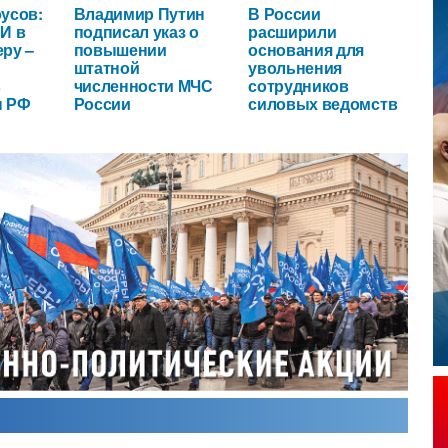
усов:
Владимир Путин
В России
И в
подписал указ о
расширили
ру –
повышении
основания для
штатной
увольнения
в
численности МЧС
сотрудников
ы РФ
России
силовых ведомств