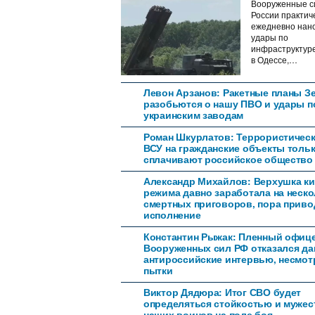
Вооруженные с
России практич
ежедневно нан
удары по
инфраструктур
в Одессе,…
Левон Арзанов: Ракетные планы З
разобьются о нашу ПВО и удары п
украинским заводам
Роман Шкурлатов: Террористическ
ВСУ на гражданские объекты толь
сплачивают российское общество
Александр Михайлов: Верхушка ки
режима давно заработала на неск
смертных приговоров, пора приво
исполнение
Константин Рыжак: Пленный офиц
Вооруженных сил РФ отказался да
антироссийские интервью, несмот
пытки
Виктор Дядюра: Итог СВО будет
определяться стойкостью и муже
наших воинов на поле боя