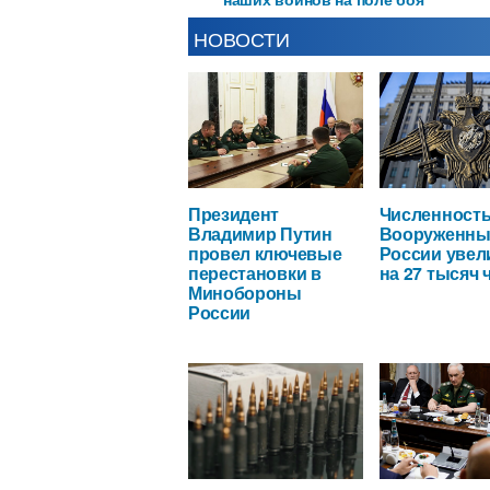
НОВОСТИ
Президент
Численност
Владимир Путин
Вооруженны
провел ключевые
России увел
перестановки в
на 27 тысяч 
Минобороны
России