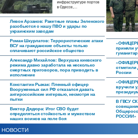
инфраструктуре портов
в Одессе,…
Левон Арзанов: Ракетные планы Зеленского
разобьются о нашу ПВО и удары по
украинским заводам
Роман Шкурлатов: Террористические атаки
«ОФИЦЕР
ВСУ на гражданские объекты только
приняли у
сплачивают российское общество
гуманитар
Александр Михайлов: Верхушка киевского
«ОФИЦЕРЫ
режима давно заработала на несколько
отметили 
смертных приговоров, пора приводить в
России
исполнение
«ОФИЦЕРЫ
Константин Рыжак: Пленный офицер
вручили 
Вооруженных сил РФ отказался давать
президиум
антироссийские интервью, несмотря на
пытки
В ГВСУ СК
совещани
Виктор Дядюра: Итог СВО будет
Общеросс
определяться стойкостью и мужеством
РОССИИ»
наших воинов на поле боя
НОВОСТИ