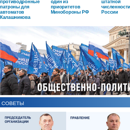
противодронные
один из
штатной
патроны для
приоритетов
численност
автоматов
Минобороны РФ
России
Калашникова
СОВЕТЫ