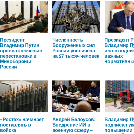
Президент
Численность
Президент 
Владимир Путин
Вооруженных сил
Владимир П
провел ключевые
России увеличена
июле подпи
перестановки в
на 27 тысяч человек
важных
Минобороны
нормативны
России
«Ростех» начинает
Андрей Белоусов:
Владимир П
поставлять в
Внедрение ИИ в
подписал ук
войска
военную сферу –
повышении