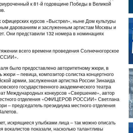
риуроченный к 81-й годовщине Победы в Великой
ов.
офицерских курсов «Выстрел», ныне Дом культуры
юным дарованиям и заслуженным артистам Москвы и
лет. Они представили 132 номера в номинациях
тяжении всего времени проведения Солнечногорское
ОССИИ».
аля было предоставлено авторитетному жюри, в
ь жюри – певица, композитор солистка концертного
ской армии, заслуженная артистка России Зинаида
ковского государственного академического театра
реат Международных конкурсов «Свершение», автор
н местного отделения «ОФИЦЕРОВ РОССИИ» Светлана
ри – председатель президиума местного отделения
алетов.
ет, искрящиеся улыбками лица – так можно описать
я вокалистов показали, насколько талантливы