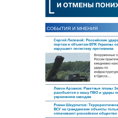
СОБЫТИЯ И МНЕНИЯ
Сергей Липовой: Российские удар
портам и объектам ВПК Украины с
нарушают логистику противника
Вооруженные с
России практич
ежедневно нан
удары по
инфраструктур
в Одессе,…
Левон Арзанов: Ракетные планы З
разобьются о нашу ПВО и удары п
украинским заводам
Роман Шкурлатов: Террористическ
ВСУ на гражданские объекты толь
сплачивают российское общество