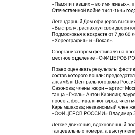
«Памяти павших – во имя живых», п
Отечественной войне 1941-1945 год
Легендарный Дом офицеров высших 
«Выстрел», распахнул свои двери 
Подмосковья в возрасте от 7 до 60 
«Хореография» и «Вокал».
Соорганизатором фестиваля на про
местное отделение «ОФИЦЕРОВ Р
Право оценивать результаты фестив
состав которого вошли: председател
ансамбля Центрального дома Россий
Сазонова; члены жюри – артист Мос
танца «Гжель» Антон Кирилин; лау
проекта фестиваля-конкурса, чле
Карымшакова; независимый член жю
«ОФИЦЕРОВ РОССИИ» Владимир З
Легкие движения, вдохновенный пол
танцевальные номера, а выступлени