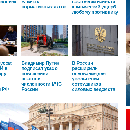
человек
важных
состоянии нанести
нормативных актов
критический ущерб
любому противнику
усов:
Владимир Путин
В России
И в
подписал указ о
расширили
ру –
повышении
основания для
штатной
увольнения
в
численности МЧС
сотрудников
ы РФ
России
силовых ведомств