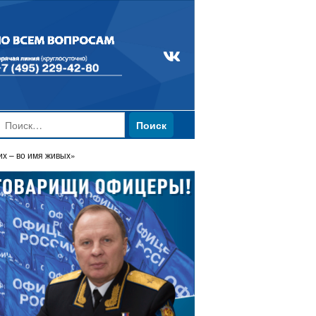
Найти:
х – во имя живых»