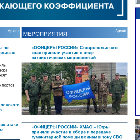
Архив
Архив
МЕРОПРИЯТИЯ
ы по
«ОФИЦЕРЫ РОССИИ» Ставропольского
ерьезно
края приняли участие в ряде
патриотических мероприятий
илы
ески
осят
е портов
еленского
о
ие атаки
«ОФИЦЕРЫ РОССИИ» ХМАО – Югры
ко
приняли участие в сборе и передаче
гуманитарной помощи воинам в зону СВО