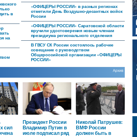
евского
«ОФИЦЕРЫ РОССИИ» в разных регионах
олько
отметили День Воздушно-десантных войск
дить в
России
«ОФИЦЕРЫ РОССИИ» Саратовской области
ер
вручили удостоверения новым членам
вать
президиума регионального отделения
ря на
В ГВСУ СК России состоялось рабочее
совещание с руководством
Общероссийской организации «ОФИЦЕРЫ
ством
РОССИИ»
Архив
ь
Президент России
Николай Патрушев:
х сил
Владимир Путин в
ВМФ России
ичена
июле подписал ряд
должен быть в