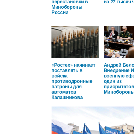
перестановки в
на 27 тысяч 
Минобороны
России
«Ростех» начинает
Андрей Бело
поставлять в
Внедрение И
войска
военную сфе
противодронные
один из
патроны для
приоритето
автоматов
Миноборон
Калашникова