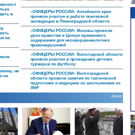
евского
олько
«ОФИЦЕРЫ РОССИИ» Алтайского края
дить в
приняли участие в работе поисковой
экспедиции в Ленинградской области
ер
«ОФИЦЕРЫ РОССИИ» Москвы провели
вать
урок мужества в Центре временного
ря на
содержания для несовершеннолетних
правонарушений
«ОФИЦЕРЫ РОССИИ» Вологодской области
ством
приняли участие в проведении детских
турниров по футболу
ежиму, ни
«ОФИЦЕРЫ РОССИИ» Волгоградской
е на
области провели занятие по тактической
подготовке и медицине со школьниками из
ЛНР
Архив