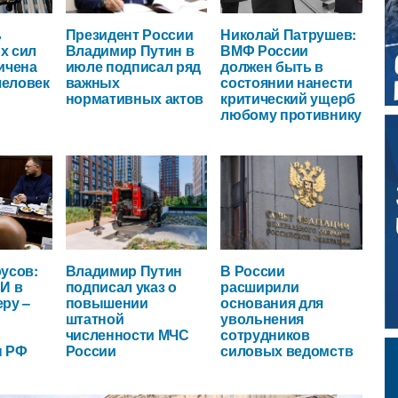
ь
Президент России
Николай Патрушев:
х сил
Владимир Путин в
ВМФ России
ичена
июле подписал ряд
должен быть в
человек
важных
состоянии нанести
нормативных актов
критический ущерб
любому противнику
усов:
Владимир Путин
В России
И в
подписал указ о
расширили
ру –
повышении
основания для
штатной
увольнения
в
численности МЧС
сотрудников
ы РФ
России
силовых ведомств