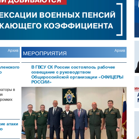
Архив
Архив
МЕРОПРИЯТИЯ
еленского
В ГВСУ СК России состоялось рабочее
о
совещание с руководством
Общероссийской организации «ОФИЦЕРЫ
РОССИИ»
раторы в
мя
громких
ие атаки
ко