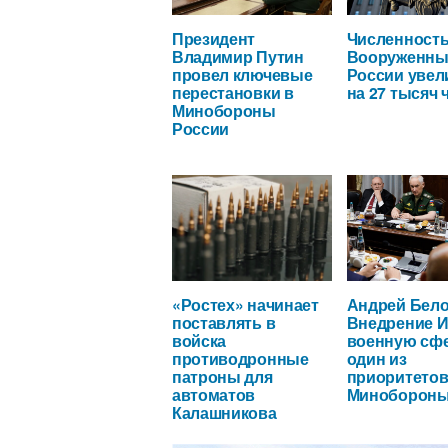
Президент
Численност
Владимир Путин
Вооруженны
провел ключевые
России увел
перестановки в
на 27 тысяч 
Минобороны
России
«Ростех» начинает
Андрей Бело
поставлять в
Внедрение И
войска
военную сфе
противодронные
один из
патроны для
приоритето
автоматов
Миноборон
Калашникова