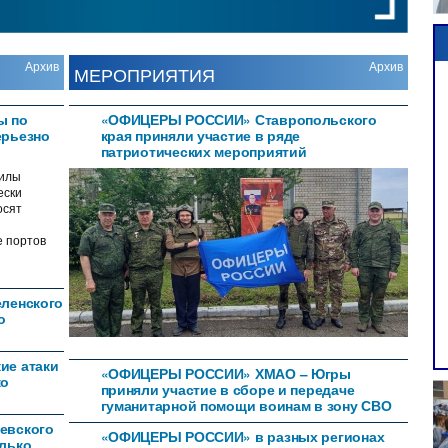
Архив
Архив
МЕРОПРИЯТИЯ
ы по
«ОФИЦЕРЫ РОССИИ» Ставропольского
ерьезно
края приняли участие в ряде
патриотических мероприятий
илы
ески
осят
е портов
еленского
о
ие атаки
«ОФИЦЕРЫ РОССИИ» ХМАО – Югры
ко
приняли участие в сборе и передаче
гуманитарной помощи воинам в зону СВО
евского
«ОФИЦЕРЫ РОССИИ» в разных регионах
олько