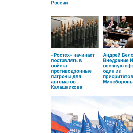
России
«Ростех» начинает
Андрей Бело
поставлять в
Внедрение И
войска
военную сфе
противодронные
один из
патроны для
приоритето
автоматов
Миноборон
Калашникова