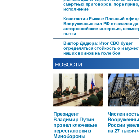
смертных приговоров, пора приво
исполнение
Константин Рыжак: Пленный офиц
Вооруженных сил РФ отказался да
антироссийские интервью, несмот
пытки
Виктор Дядюра: Итог СВО будет
определяться стойкостью и муже
наших воинов на поле боя
НОВОСТИ
Президент
Численност
Владимир Путин
Вооруженны
провел ключевые
России увел
перестановки в
на 27 тысяч 
Минобороны