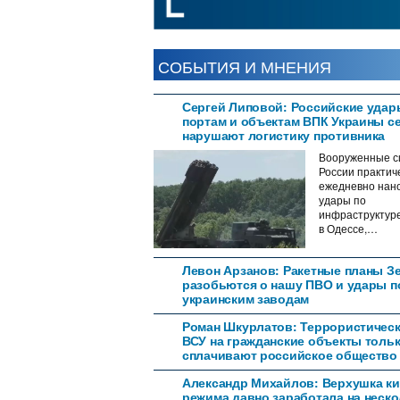
СОБЫТИЯ И МНЕНИЯ
Сергей Липовой: Российские удар
портам и объектам ВПК Украины с
нарушают логистику противника
Вооруженные с
России практич
ежедневно нан
удары по
инфраструктур
в Одессе,…
Левон Арзанов: Ракетные планы З
разобьются о нашу ПВО и удары п
украинским заводам
Роман Шкурлатов: Террористическ
ВСУ на гражданские объекты толь
сплачивают российское общество
Александр Михайлов: Верхушка ки
режима давно заработала на неск