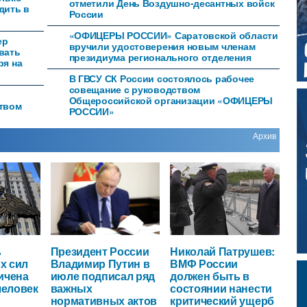
отметили День Воздушно-десантных войск
дить в
России
«ОФИЦЕРЫ РОССИИ» Саратовской области
ер
вручили удостоверения новым членам
вать
президиума регионального отделения
ря на
В ГВСУ СК России состоялось рабочее
совещание с руководством
Общероссийской организации «ОФИЦЕРЫ
ством
РОССИИ»
Архив
ь
Президент России
Николай Патрушев:
х сил
Владимир Путин в
ВМФ России
ичена
июле подписал ряд
должен быть в
человек
важных
состоянии нанести
нормативных актов
критический ущерб