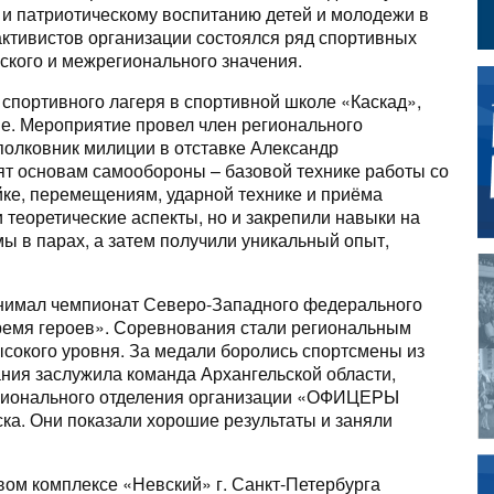
 и патриотическому воспитанию детей и молодежи в
активистов организации состоялся ряд спортивных
ского и межрегионального значения.
 спортивного лагеря в спортивной школе «Каскад»,
е. Мероприятие провел член регионального
ковник милиции в отставке Александр
ят основам самообороны – базовой технике работы со
ке, перемещениям, ударной технике и приёма
и теоретические аспекты, но и закрепили навыки на
ы в парах, а затем получили уникальный опыт,
инимал чемпионат Северо‑Западного федерального
Время героев». Соревнования стали региональным
ысокого уровня. За медали боролись спортсмены из
ния заслужила команда Архангельской области,
егионального отделения организации «ОФИЦЕРЫ
а. Они показали хорошие результаты и заняли
вом комплексе «Невский» г. Санкт-Петербурга