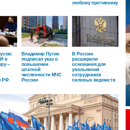
любому противнику
усов:
Владимир Путин
В России
И в
подписал указ о
расширили
ру –
повышении
основания для
штатной
увольнения
в
численности МЧС
сотрудников
ы РФ
России
силовых ведомств