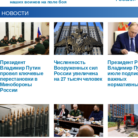
наших воинов на поле боя
НОВОСТИ
Президент
Численность
Президент 
Владимир Путин
Вооруженных сил
Владимир П
провел ключевые
России увеличена
июле подпи
перестановки в
на 27 тысяч человек
важных
Минобороны
нормативны
России