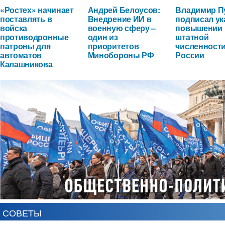
«Ростех» начинает
Андрей Белоусов:
Владимир П
поставлять в
Внедрение ИИ в
подписал ук
войска
военную сферу –
повышении
противодронные
один из
штатной
патроны для
приоритетов
численност
автоматов
Минобороны РФ
России
Калашникова
СОВЕТЫ