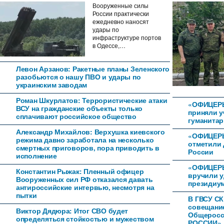
Вооруженные силы
России практически
ежедневно наносят
удары по
инфраструктуре портов
в Одессе,…
Левон Арзанов: Ракетные планы Зеленского
разобьются о нашу ПВО и удары по
украинским заводам
Роман Шкурлатов: Террористические атаки
«ОФИЦЕР
ВСУ на гражданские объекты только
приняли у
сплачивают российское общество
гуманитар
Александр Михайлов: Верхушка киевского
«ОФИЦЕРЫ
режима давно заработала на несколько
отметили 
смертных приговоров, пора приводить в
России
исполнение
«ОФИЦЕРЫ
Константин Рыжак: Пленный офицер
вручили 
Вооруженных сил РФ отказался давать
президиум
антироссийские интервью, несмотря на
пытки
В ГВСУ СК
совещани
Виктор Дядюра: Итог СВО будет
Общеросс
определяться стойкостью и мужеством
РОССИИ»