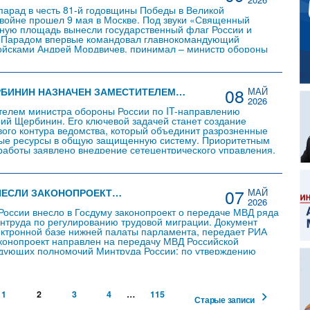
арад в честь 81-й годовщины Победы в Великой
войне прошел 9 мая в Москве. Под звуки «Священный
ную площадь вынесли государственный флаг России и
 Парадом впервые командовал главнокомандующий
ойсками Андрей Мордвичев, принимал – министр обороны
усов. В этом году парад прошел без военной техники – в
ъяснили это текущей…
08
РБИНИН НАЗНАЧЕН ЗАМЕСТИТЕЛЕМ…
МАЙ
2026
телем министра обороны России по IT-направлению
ий Щербинин. Его ключевой задачей станет создание
ого контура ведомства, который объединит разрозненные
е ресурсы в общую защищенную систему. Приоритетным
аботы заявлено внедрение сетецентрического управления,
зведка, артиллерия, ПВО и пехота смогут взаимодействовать
ьного времени. Дмитрий Щербинин работает в Минобороны
года. Ранее он…
07
НЕСЛИ ЗАКОНОПРОЕКТ…
МАЙ
2026
России внесло в Госдуму законопроект о передаче МВД ряда
труда по регулированию трудовой миграции. Документ
ктронной базе нижней палаты парламента, передает РИА
конопроект направлен на передачу МВД Российской
дующих полномочий Минтруда России: по утверждению
сий (специальностей, должностей) иностранных граждан и
нства – квалифицированных специалистов, имеющих право
ида на жительство…
1
2
3
4
…
115
Старые записи