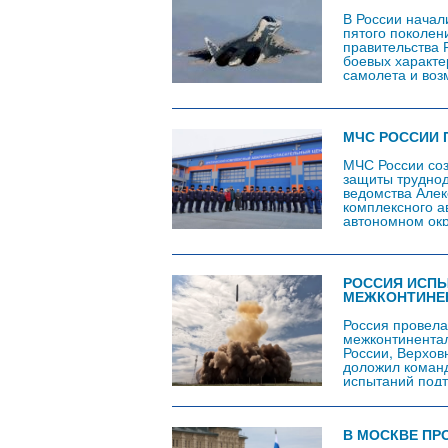
В России начал
пятого поколен
правительства 
боевых характе
самолета и воз
Мантуров, чьи 
(ОАК) в телегр
не только в бо
МЧС РОССИИ 
МЧС России соз
защиты труднод
ведомства Алек
комплексного 
автономном окр
звенья появятс
– сказал он. П
РОССИЯ ИСП
МЕЖКОНТИНЕ
Россия провела
межконтинентал
России, Верхо
доложил коман
испытаний подт
технологически
заданных харак
его словам, «С
В МОСКВЕ ПР