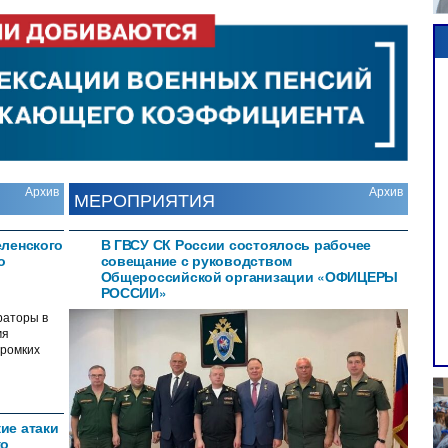
Архив
Архив
МЕРОПРИЯТИЯ
еленского
В ГВСУ СК России состоялось рабочее
о
совещание с руководством
Общероссийской организации «ОФИЦЕРЫ
РОССИИ»
раторы в
мя
громких
ие атаки
ко