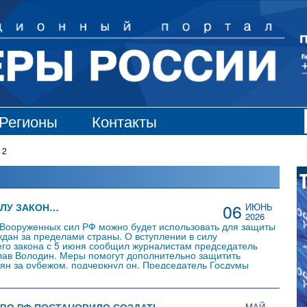
Регионы
Контакты
 2
06
ИЛУ ЗАКОН…
ИЮНЬ
2026
Вооруженных сил РФ можно будет использовать для защиты
ждан за пределами страны. О вступлении в силу
го закона с 5 июня сообщил журналистам председатель
ав Володин. Меры помогут дополнительно защитить
ян за рубежом, подчеркнул он. Председатель Госдумы
равосудие западных стран полностью себя дискредитировало
м возмездия против тех, кто не согласен с…
МАЙ