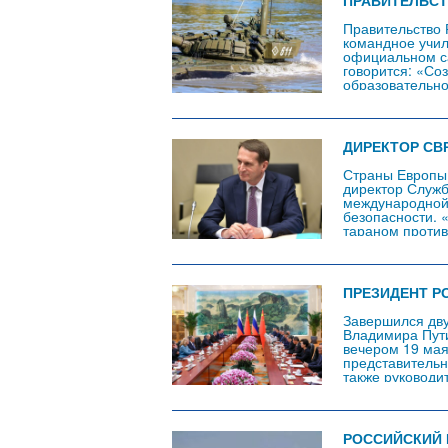
ПРАВИТЕЛЬСТ
Правительство 
командное учил
официальном са
говорится: «Со
образовательн
танковое коман
реализация про
дополнительных
заниматься нау
ДИРЕКТОР СВ
Страны Европы 
директор Служ
международной 
безопасности. 
тараном против 
хуже. Главная 
катастрофическ
ПРЕЗИДЕНТ Р
Завершился дв
Владимира Пути
вечером 19 мая
представительн
также руководи
российского пр
визита стартов
РОССИЙСКИЙ 