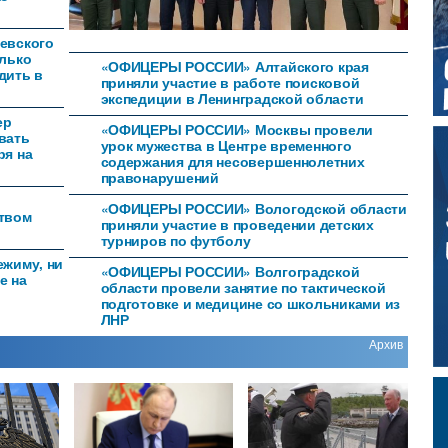
евского
олько
«ОФИЦЕРЫ РОССИИ» Алтайского края
дить в
приняли участие в работе поисковой
экспедиции в Ленинградской области
ер
«ОФИЦЕРЫ РОССИИ» Москвы провели
вать
урок мужества в Центре временного
ря на
содержания для несовершеннолетних
правонарушений
«ОФИЦЕРЫ РОССИИ» Вологодской области
ством
приняли участие в проведении детских
турниров по футболу
ежиму, ни
«ОФИЦЕРЫ РОССИИ» Волгоградской
е на
области провели занятие по тактической
подготовке и медицине со школьниками из
ЛНР
Архив