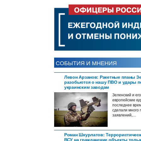
Навигация
по
записям
СОБЫТИЯ И МНЕНИЯ
Левон Арзанов: Ракетные планы З
разобьются о нашу ПВО и удары п
украинским заводам
Зеленский и его
европейские ку
последнее вре
сделали много 
заявлений,…
Роман Шкурлатов: Террористическ
ВСУ на гражданские объекты толь