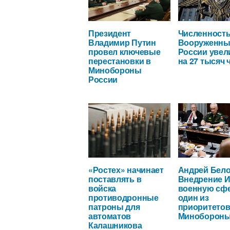
Президент
Численност
Владимир Путин
Вооруженны
провел ключевые
России увел
перестановки в
на 27 тысяч 
Минобороны
России
«Ростех» начинает
Андрей Бело
поставлять в
Внедрение И
войска
военную сфе
противодронные
один из
патроны для
приоритето
автоматов
Миноборон
ЕВГЕНИЙ ЧЕРДАКОВ
Калашникова