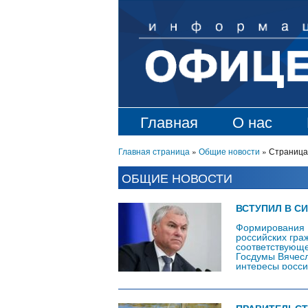
Главная
О нас
Главная страница
»
Общие новости
»
Страница
ОБЩИЕ НОВОСТИ
ВСТУПИЛ В С
Формирования 
российских гра
соответствующе
Госдумы Вячесл
интересы росси
добавил, что п
и стало орудие