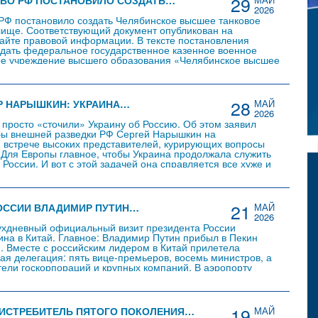
29
ВО РФ ПОСТАНОВИЛО СОЗДАТЬ…
2026
РФ постановило создать Челябинское высшее танковое
ище. Соответствующий документ опубликован на
йте правовой информации. В тексте постановления
здать федеральное государственное казенное военное
ое учреждение высшего образования «Челябинское высшее
дное училище». Основными задачами нового вуза станут
грамм среднего и высшего образования, а также
 профессиональных курсов. Кроме того, учреждение будет
чно-исследовательской деятельностью в…
28
Р НАРЫШКИН: УКРАИНА…
МАЙ
2026
просто «сточили» Украину об Россию. Об этом заявил
бы внешней разведки РФ Сергей Нарышкин на
встрече высоких представителей, курирующих вопросы
«Для Европы главное, чтобы Украина продолжала служить
России. И вот с этой задачей она справляется все хуже и
причина – это зафиксированная даже в официальных отчетах
ая убыль населения. Грубо…
21
ОССИИ ВЛАДИМИР ПУТИН…
МАЙ
2026
ухдневный официальный визит президента России
на в Китай. Главное: Владимир Путин прибыл в Пекин
. Вместе с российским лидером в Китай прилетела
ая делегация: пять вице-премьеров, восемь министров, а
тели госкорпораций и крупных компаний. В аэропорту
езидента встретил глава МИД КНР Ван И. Рабочая программа
ала утром 20 мая с торжественной церемонии…
19
ИСТРЕБИТЕЛЬ ПЯТОГО ПОКОЛЕНИЯ…
МАЙ