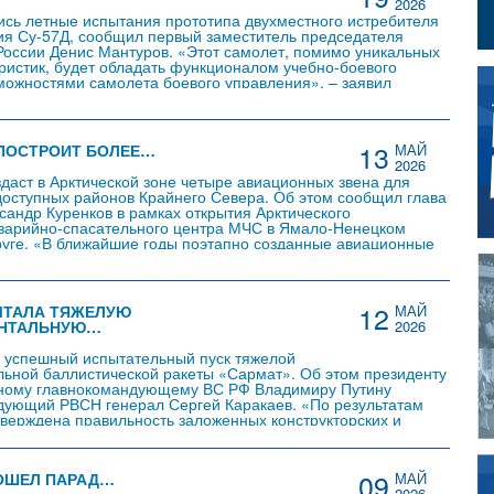
2026
ись летные испытания прототипа двухместного истребителя
ия Су-57Д, сообщил первый заместитель председателя
России Денис Мантуров. «Этот самолет, помимо уникальных
ристик, будет обладать функционалом учебно-боевого
можностями самолета боевого управления», – заявил
слова приводит Объединенная авиастроительная корпорация
ам-канале. Новая модификация Су-57 сможет использоваться
евых задачах, но и…
13
ПОСТРОИТ БОЛЕЕ…
МАЙ
2026
даст в Арктической зоне четыре авиационных звена для
оступных районов Крайнего Севера. Об этом сообщил глава
сандр Куренков в рамках открытия Арктического
аварийно-спасательного центра МЧС в Ямало-Ненецком
уге. «В ближайшие годы поэтапно созданные авиационные
я на базе вертолетов Ми-38ПС в Тикси, Диксоне и Анадыре»,
о словам министра, продолжается обустройство…
12
ЫТАЛА ТЯЖЕЛУЮ
МАЙ
НТАЛЬНУЮ…
2026
 успешный испытательный пуск тяжелой
ьной баллистической ракеты «Сармат». Об этом президенту
вному главнокомандующему ВС РФ Владимиру Путину
дующий РВСН генерал Сергей Каракаев. «По результатам
верждена правильность заложенных конструкторских и
х решений, а также реализуемость ракетным комплексом
теристик», – отметил в своем докладе генерал Каракаев. По
армат» превосходит своего предшественника – ракетный…
09
ОШЕЛ ПАРАД…
МАЙ
2026