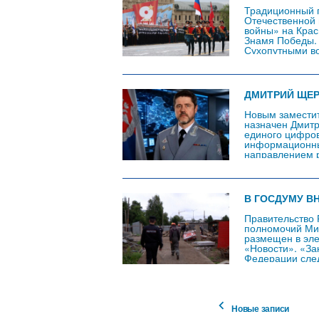
Традиционный п
Отечественной 
войны» на Крас
Знамя Победы.
Сухопутными в
РФ Андрей Бело
Минобороны об
ДМИТРИЙ ЩЕ
Новым замести
назначен Дмитр
единого цифров
информационны
направлением р
при котором ра
в режиме реал
России с 2024 
В ГОСДУМУ В
Правительство 
полномочий Мин
размещен в эле
«Новости». «За
Федерации сле
перечня профес
лиц без гражда
на получение в
Новые записи