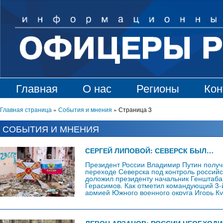
Главная
О нас
Регионы
Кон
Главная страница
»
События и мнения
»
Страница 3
СОБЫТИЯ И МНЕНИЯ
СЕРГЕЙ ЛИПОВОЙ: СЕВЕРСК БЫЛ…
Президент России Владимир Путин полу
переходе Северска под контроль российс
доложил президенту начальник Генштаб
Герасимов. Как отметил командующий 3-
армией Южного военного округа Игорь Ку
подразделения в Северске сейчас выявл
военных ВСУ, укрывающихся в строения
«ОФИЦЕРОВ РОССИИ», Герой…