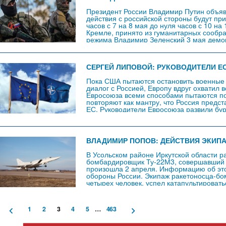
Президент России Владимир Путин объя
действия с российской стороны будут пр
часов с 7 на 8 мая до нуля часов с 10 на
Кремле, принято из гуманитарных сообра
режима Владимир Зеленский 3 мая демон
перемирии, попутно предупредив заруб
СЕРГЕЙ ЛИПОВОЙ: РУКОВОДИТЕЛИ Е
Пока США пытаются остановить военные 
диалог с Россией, Европу вдруг охватил 
Евросоюза всеми способами пытаются п
повторяют как мантру, что Россия предст
ЕС. Руководители Евросоюза развили бу
саммиты, создают какие-то фонды. Они б
стран оказать в этом году военную подд
ВЛАДИМИР ПОПОВ: ДЕЙСТВИЯ ЭКИП
В Усольском районе Иркутской области р
бомбардировщик Ту-22М3, совершавший 
произошла 2 апреля. Информацию об эт
обороны России. Экипаж ракетоносца-бо
четырех человек, успел катапультироватьс
землю. Однако один летчик не выжил в р
Причиной аварии называется техническая
результате падения Ту-22М3 жертв и…
1
2
3
4
5
…
463