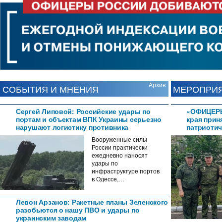
Навигация
по
записям
Архив
СОБЫТИЯ И МНЕНИЯ
МЕРОПРИ
Сергей Липовой: Российские удары по
«ОФИЦЕРЫ
портам и объектам ВПК Украины серьезно
края прин
нарушают логистику противника
патриотич
Вооруженные силы
России практически
ежедневно наносят
удары по
инфраструктуре портов
в Одессе,…
Левон Арзанов: Ракетные планы Зеленского
разобьются о нашу ПВО и удары по
украинским заводам