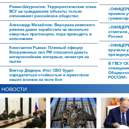
Роман Шкурлатов: Террористические атаки
«ОФИЦЕР
ВСУ на гражданские объекты только
приняли у
сплачивают российское общество
гуманитар
Александр Михайлов: Верхушка киевского
«ОФИЦЕРЫ
режима давно заработала на несколько
отметили 
смертных приговоров, пора приводить в
России
исполнение
«ОФИЦЕРЫ
Константин Рыжак: Пленный офицер
вручили 
Вооруженных сил РФ отказался давать
президиум
антироссийские интервью, несмотря на
пытки
В ГВСУ СК
совещани
Виктор Дядюра: Итог СВО будет
Общеросс
определяться стойкостью и мужеством
РОССИИ»
наших воинов на поле боя
НОВОСТИ