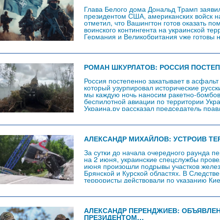
Глава Белого дома Дональд Трамп заявил,
президентом США, американских войск на
отметил, что Вашингтон готов оказать 
воинского контингента на украинской тер
Германия и Великобритания уже готовы н
Украину. Также американский лидер выра
обстоятельство «не станет…
РОМАН ШКУРЛАТОВ: РОССИЯ ПОСТЕ
Россия постепенно закатывает в асфальт
который узурпировал исторические русск
мы каждую ночь наносим ракетно-бомбо
беспилотной авиации по территории Укр
Украина.ру рассказал председатель п
подполковник Роман Шкурлатов. – Подра
группировки войск «Центр» вышли на за
продолжают…
АЛЕКСАНДР МИХАЙЛОВ: УСТРОИВ Т
За сутки до начала очередного раунда п
на 2 июня, украинские спецслужбы прове
июня произошли подрывы участков железн
Брянской и Курской областях. В Следств
террористы действовали по указанию Кие
так, чтобы под удары попали сотни мирн
АЛЕКСАНДР ПЕРЕНДЖИЕВ: ОБЪЯВЛЕ
ПРЕЗИДЕНТОМ…