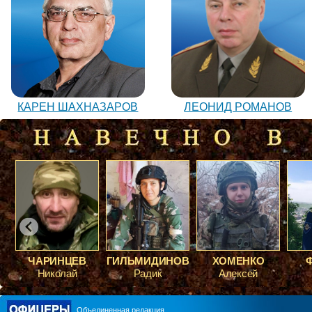
ЛЕОНИД РОМАНОВ
КАРЕН ШАХНАЗАРОВ
ГИЛЬМИДИНОВ
ХОМЕНКО
ФЕДИНА
ВАЛЕРИЙ ПОСТНИКОВ
ЮРИЙ ШАРАГОРОВ
Радик
Алексей
Роман
Объединенная редакция