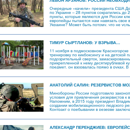
ЛЕВОН АРЗАНОВ: РОССИИ НЕОБХОД
Очередные «качели» президента США До
по Украине – 28 пунктов сократились до 2
пункты, которые являются для России к
европейцы пытаются нам навязать свое 
Украине? Может быть потому, что не усл
сформулированных пунктов, которые дол
плане и не…
ТИМУР СЫРТЛАНОВ: У ВЗРЫВА…
11 ноября в подмосковном Красногорске
тренировку по кикбоксингу и на детской 
подозрительный сверток, замаскированн
прикрепленной к нему десятирублевой ку
предмет, он взорвалась прямо в руках. В
лишился нескольких пальцев. СК РФ возб
деньгами и ранения школьника. Член…
АНАТОЛИЙ САЛИН: РЕЗЕРВИСТОВ М
Минобороны России подготовило законоп
условия для привлечения резервистов к 
Напомним, в 2015 году президент Владим
создании мобилизационного людского ре
Контракт о пребывании в резерве заклю
командиром части. Первый контракт закл
ежегодно проходят военные сборы, на э
АЛЕКСАНДР ПЕРЕНДЖИЕВ: ЕВРОПЕЙ