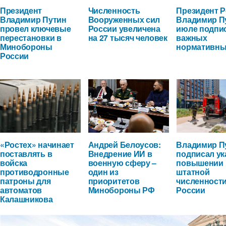
Президент
Численность
Президент 
Владимир Путин
Вооруженных сил
Владимир П
провел ключевые
России увеличена
июле подпи
перестановки в
на 27 тысяч человек
важных
Минобороны
нормативны
России
«Ростех» начинает
Андрей Белоусов:
Владимир П
поставлять в
Внедрение ИИ в
подписал ук
войска
военную сферу –
повышении
противодронные
один из
штатной
патроны для
приоритетов
численност
автоматов
Минобороны РФ
России
Калашникова